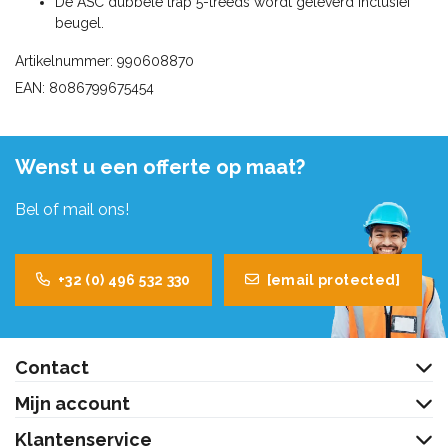
De ASC dubbele trap 5-treeds wordt geleverd inclusief
beugel.
Artikelnummer: 990608870
EAN: 8086799675454
Wenst u een offerte op maat?
Bel of mail ons!
+32 (0) 496 532 330
[email protected]
Contact
Mijn account
Klantenservice