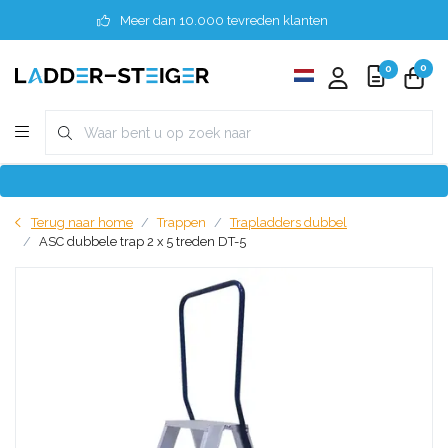
Meer dan 10.000 tevreden klanten
0
0
Terug naar home
Trappen
Trapladders dubbel
ASC dubbele trap 2 x 5 treden DT-5