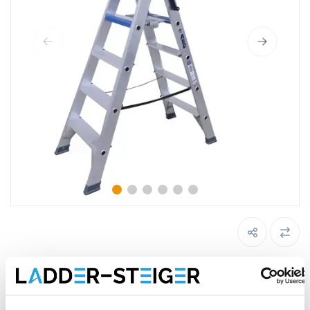
ASC dubbele trap 2 x 5 treden DT-5
Maak een keuze: