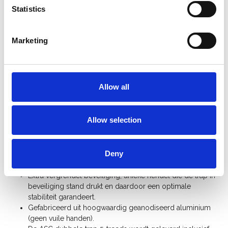
Statistics
Product informatie
Vergelijkbare producten
Marketing
Beschrijving
ASC A-Line dubbele trapladder 5 treden DT5
Allow all
De ASC dubbele trap 2x5 treden is zeer robuust, sterk en toch
licht in gewicht. De treden hebben een breed sta vlak met
Allow selection
antislipprofiel. Alle treden zijn gefelst, gelast en nog eens extra
opgesloten in het profiel. De trapladder is onderaan voorzien
van kwalitatieve antislipdoppen voor optimale veiligheid &
Deny
levensduur.
Extra vergrendel beveiliging, unieke hendel die de trap in
beveiliging stand drukt en daardoor een optimale
stabiliteit garandeert.
Gefabriceerd uit hoogwaardig geanodiseerd aluminium
(geen vuile handen).