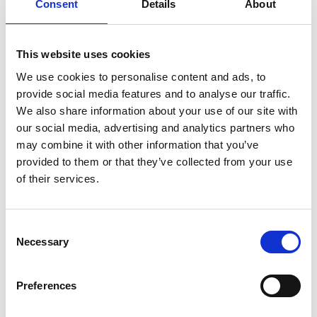
Consent
Details
About
ASC dubbele trap 2 x 5 treden DT-5
€229,00
€254,61
Excl. Btw
This website uses cookies
€277,09
€308,08
Incl. BTW
We use cookies to personalise content and ads, to
Gratis verzending binnen 1-3 werkdagen of afhalen in
provide social media features and to analyse our traffic.
Etten-Leur of Maaseik (contacteer onze klantenservice)
We also share information about your use of our site with
our social media, advertising and analytics partners who
may combine it with other information that you’ve
provided to them or that they’ve collected from your use
of their services.
Toevoegen aan winkelwagen
Toevoegen aan offerte
Consent
Necessary
Selection
Opslaan in favorieten
Preferences