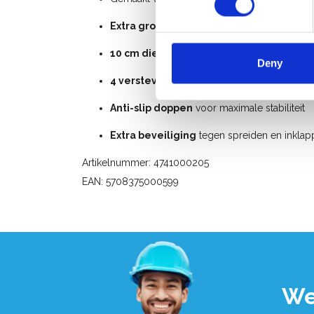
Extra groot werkplatform
(22 x 40 cm) vo
10 cm diepe treden
voor veilige stand
Deny
4 verstevigingsplaten en 12 bevestigin
Anti-slip doppen
voor maximale stabiliteit
Extra beveiliging
tegen spreiden en inklap
Artikelnummer: 4741000205
EAN: 5708375000599
We