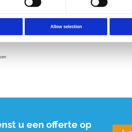
or meer comfort
Allow selection
gspunten per trede
pen
nst u een offerte op