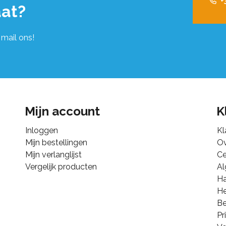
+
at?
 mail ons!
Mijn account
K
Inloggen
Kl
Mijn bestellingen
Ov
Mijn verlanglijst
Ce
Vergelijk producten
A
Ha
He
B
Pr