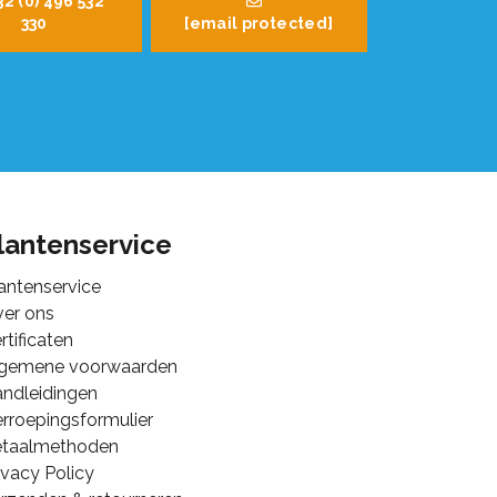
32 (0) 496 532
330
[email protected]
lantenservice
antenservice
er ons
rtificaten
lgemene voorwaarden
ndleidingen
rroepingsformulier
etaalmethoden
ivacy Policy