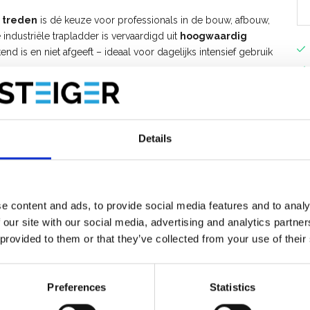
 treden
is dé keuze voor professionals in de bouw, afbouw,
ndustriële trapladder is vervaardigd uit
hoogwaardig
tend is en niet afgeeft – ideaal voor dagelijks intensief gebruik
gheid werk je veilig én efficiënt. De trapladder is uitgerust met
stigingspunten per trede
, wat zorgt voor maximale
Details
 cm diepe treden
bieden optimaal comfort tijdens
buuste stijlen met volledig opgesloten anti-slip doppen
e content and ads, to provide social media features and to analy
orkomt ongewenst spreiden of inklappen, waardoor je altijd
 our site with our social media, advertising and analytics partn
 provided to them or that they’ve collected from your use of their
ik
Preferences
Statistics
ilafstotend en kleurvast)