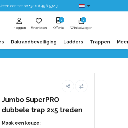
eem contact op +32 (0) 496 532 330
Leverbaar uit voorraad
0
0
Inloggen
Favorieten
Offerte
Winkelwagen
rs
Dakrandbeveiliging
Ladders
Trappen
Mee
Jumbo SuperPRO
dubbele trap 2x5 treden
Maak een keuze: