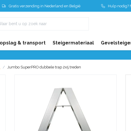
Gratis verzending in Nederland en België
Hulp nodig? N
 opslag & transport
Steigermateriaal
Gevelsteige
l
Jumbo SuperPRO dubbele trap 2x5 treden