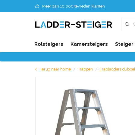
Meer dan 10.000 tevreden klanten
Rolsteigers
Kamersteigers
Steiger
Terug naar home
Trappen
Trapladders dubbe