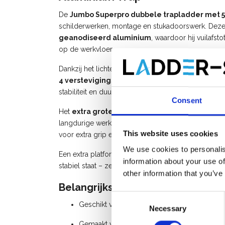
De
Jumbo Superpro dubbele trapladder met 5
schilderwerken, montage en stukadoorswerk. Deze i
geanodiseerd aluminium
, waardoor hij vuilafsto
op de werkvloer.
Dankzij het lichte gewicht en de uitzonderlijke stevi
4 verstevigingsplaten en maar liefst 12 beve
stabiliteit en duurzaamheid.
Consent
Het
extra grote bordes van 22 x 40 cm
en de
10
langdurige werkzaamheden. Bovendien zorgen de ro
This website uses cookies
voor extra grip en veiligheid.
We use cookies to personalis
Een extra platform onder het bovenste platform vo
information about your use of
stabiel staat – zelfs bij intensief gebruik.
other information that you’ve
Belangrijkste kenmerken:
Consent
Geschikt voor
intensief industrieel gebru
Necessary
Selection
Gemaakt van
geanodiseerd aluminium
(vu