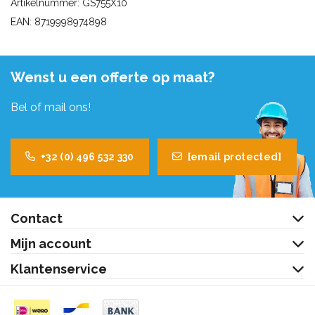
Artikelnummer: GS755X10
EAN: 8719998974898
Wenst u een offerte op maat?
Bel of mail ons!
+32 (0) 496 532 330
[email protected]
Contact
Mijn account
Klantenservice