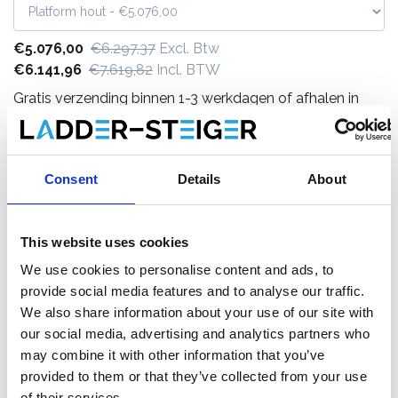
€5.076,00
€6.297,37
Excl. Btw
€6.141,96
€7.619,82
Incl. BTW
Gratis verzending binnen 1-3 werkdagen of afhalen in
Etten-Leur of Maaseik (contacteer onze klantenservice)
Consent
Details
About
Toevoegen aan winkelwagen
This website uses cookies
Toevoegen aan offerte
We use cookies to personalise content and ads, to
provide social media features and to analyse our traffic.
Opslaan in favorieten
We also share information about your use of our site with
our social media, advertising and analytics partners who
may combine it with other information that you’ve
provided to them or that they’ve collected from your use
of their services.