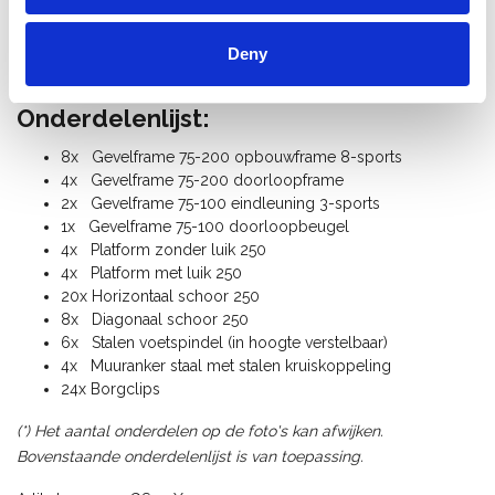
Steigerklasse II (150 Kg/m²)
Garantie: 5 jaar op las- of constructiefouten
Gewicht gevelstelling: 326 Kg
Deny
Alle gevelsteiger onderdelen zijn los verkrijgbaar.
Onderdelenlijst:
8x Gevelframe 75-200 opbouwframe 8-sports
4x Gevelframe 75-200 doorloopframe
2x Gevelframe 75-100 eindleuning 3-sports
1x Gevelframe 75-100 doorloopbeugel
4x Platform zonder luik 250
4x Platform met luik 250
20x Horizontaal schoor 250
8x Diagonaal schoor 250
6x Stalen voetspindel (in hoogte verstelbaar)
4x Muuranker staal met stalen kruiskoppeling
24x Borgclips
(*) Het aantal onderdelen op de foto's kan afwijken.
Bovenstaande onderdelenlijst is van toepassing.