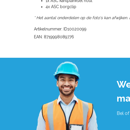
1x ASC kantplankset hout
4x ASC borgclip
* Het aantal onderdelen op de foto's kan afwijken.
Artikelnummer: ID10020099
EAN: 8719998089776
We
ma
Bel of