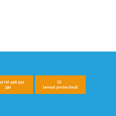
32 (0) 496 532
330
[email protected]