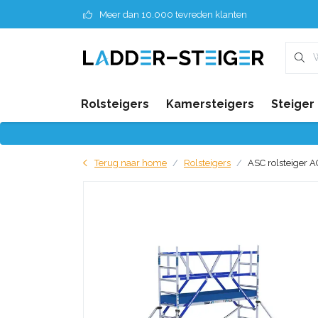
Meer dan 10.000 tevreden klanten
Rolsteigers
Kamersteigers
Steiger
Terug naar home
Rolsteigers
ASC rolsteiger A