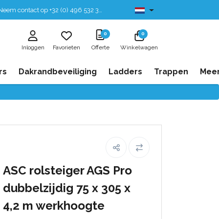
eem contact op +32 (0) 496 532 330
Leverbaar uit voorraad
0
0
Inloggen
Favorieten
Offerte
Winkelwagen
rs
Dakrandbeveiliging
Ladders
Trappen
Mee
ASC rolsteiger AGS Pro
dubbelzijdig 75 x 305 x
4,2 m werkhoogte