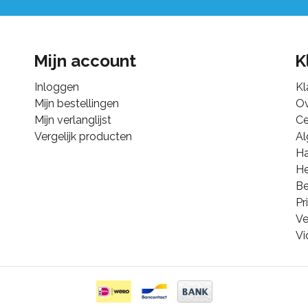
Mijn account
K
Inloggen
Kl
Mijn bestellingen
Ov
Mijn verlanglijst
Ce
Vergelijk producten
A
Ha
He
B
Pr
Ve
Vi