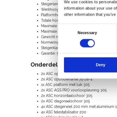
We use cookies to personalis
Steigerlengte: 3,05 m
information about your use of
Werkhoogte: 4,20 m
other information that you’ve
Platformhoogte: 2,20 m
Totale hoogte rolsteiger: 3,20 m
Maximale belasting platform: 250 Kg
Consent
Maximale belasting rolsteiger: 750 Kg
Necessary
Selection
Gewicht rolsteiger: 108 Kg
Normering: N-EN1004-3, EN 1298, TÜV-GS, p
Steigerklasse III (200 Kg/m²)
Garantie: 5 jaar
Onderdelenlijst:
Deny
2x ASC opbouwframe 75-28-7
2x ASC opbouwframe 75-28-4
1x ASC platform met luik 305
2x ASC AGS PRO voorloopleuning 305
2x ASC horizontaalschoor 305
2x ASC diagonaalschoor 305
4x ASC steigerwiel 200 mm met aluminium spi
4x ASC telestabilisator 200