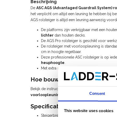
Beschrijving
De
ASC AGS (Advantaged Guardrail System) ro
het verplicht om altijd een leuning te hebben bij b
AGS rolsteiger is altijd een leuning aanwezig voor
De platforms zijn verkrijgbaar met een hout
lichter
dan houten decks.
De AGS Pro rolsteiger is geschikt voor we
De rolsteiger met voorloopleuning is standaa
cm in hoogte regelbaar.
Deze professionele ASC rolsteiger is op ied
heuphoogte
.
Met extra
rolsteiger onderdelen
kan u deze ro
Hoe bouw ik een rolsteiger me
Bekijk de instructievideo (watch video) voor het 
Consent
voorloopleuning
of raadpleeg de
handleiding AG
Specificaties:
This website uses cookies
Steigerbreedte: 0,75 m