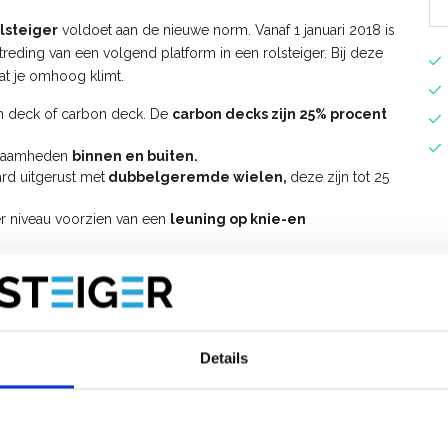
lsteiger
voldoet aan de nieuwe norm. Vanaf 1 januari 2018 is
etreding van een volgend platform in een rolsteiger. Bij deze
dat je omhoog klimt.
en deck of carbon deck. De
carbon decks zijn 25% procent
rkzaamheden
binnen en buiten.
rd uitgerust met
dubbelgeremde wielen,
deze zijn tot 25
er niveau voorzien van een
leuning op knie-en
lsteiger uitbreiden tot werkhoogte 10 meter.
t voorloopleuningen op?
opbouwen van de
ASC AGS PRO 75x305 rolsteiger met
Details
S Pro rolsteiger met voorloopleuning
.