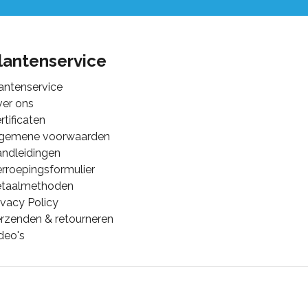
lantenservice
antenservice
er ons
rtificaten
lgemene voorwaarden
ndleidingen
rroepingsformulier
etaalmethoden
ivacy Policy
rzenden & retourneren
deo's