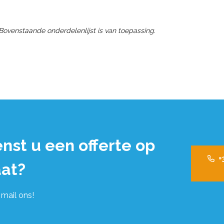
 Bovenstaande onderdelenlijst is van toepassing.
nst u een offerte op
+
at?
 mail ons!