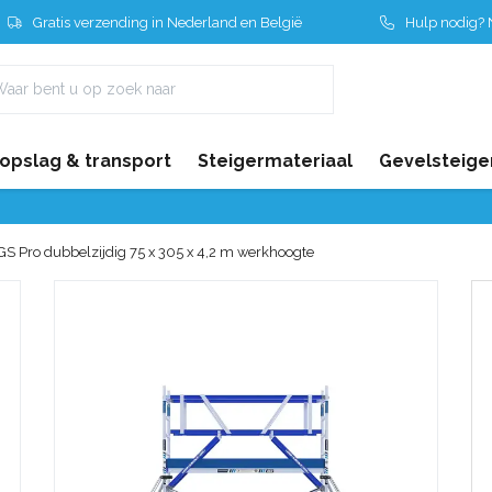
Gratis verzending in Nederland en België
Hulp nodig? N
 opslag & transport
Steigermateriaal
Gevelsteige
GS Pro dubbelzijdig 75 x 305 x 4,2 m werkhoogte