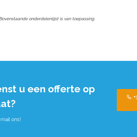
 Bovenstaande onderdelenlijst is van toepassing.
nst u een offerte op
+
at?
 mail ons!