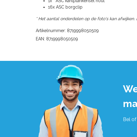
1x ASC kantplankenset hout
16x ASC borgclip
* Het aantal onderdelen op de foto's kan afwijken.
Artikelnummer: 8719998050509
EAN: 8719998050509
We
ma
Bel of