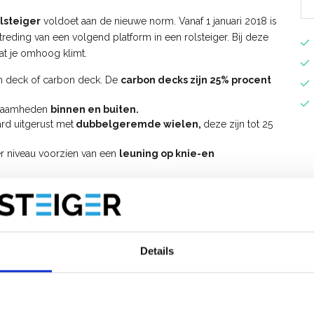
lsteiger
voldoet aan de nieuwe norm. Vanaf 1 januari 2018 is
etreding van een volgend platform in een rolsteiger. Bij deze
dat je omhoog klimt.
en deck of carbon deck. De
carbon decks zijn 25% procent
rkzaamheden
binnen en buiten.
rd uitgerust met
dubbelgeremde wielen,
deze zijn tot 25
er niveau voorzien van een
leuning op knie-en
lsteiger uitbreiden tot werkhoogte 10 meter.
t voorloopleuningen op?
opbouwen van de
ASC AGS PRO 75x190
rolsteiger
met
Details
S Pro rolsteiger met voorloopleuning
.