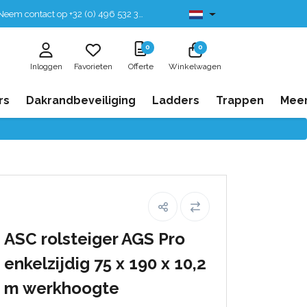
eem contact op +32 (0) 496 532 330
Leverbaar uit voorraad
0
0
Inloggen
Favorieten
Offerte
Winkelwagen
rs
Dakrandbeveiliging
Ladders
Trappen
Mee
ASC rolsteiger AGS Pro
enkelzijdig 75 x 190 x 10,2
m werkhoogte