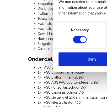
We use cookies to personalis
Steigerlengte: 1,90 m
information about your use of
Werkhoogte: 10,20 m
other information that you’ve
Platformhoogte: 8,20 m
Totale hoogte rolsteiger: 9,20 m
Maximale belasting platform: 250 Kg
Consent
Maximale belasting rolsteiger: 750 Kg
Necessary
Selection
Gewicht rolsteiger: 198 Kg
Normering: N-EN1004-3, EN 1298, TÜV-GS, p
Steigerklasse III (200 Kg/m²)
Garantie: 5 jaar
Onderdelenlijst:
Deny
8x ASC opbouwframe 75-28-7
2x ASC opbouwframe 75-28-4
3x ASC platform met luik 190
4x ASC AGS PRO voorloopleuning 190
2x ASC horizontaalschoor 190
2x ASC diagonaalschoor 190
4x ASC steigerwiel 200 mm met stalen spinde
2x ASC telestabilisator 300