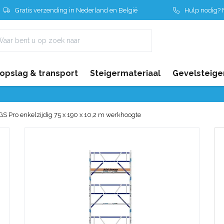
Gratis verzending in Nederland en België
Hulp nodig? N
 opslag & transport
Steigermateriaal
Gevelsteige
GS Pro enkelzijdig 75 x 190 x 10,2 m werkhoogte