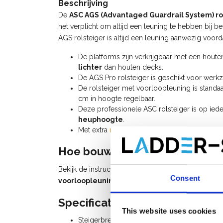
Beschrijving
De
ASC AGS (Advantaged Guardrail System) ro
het verplicht om altijd een leuning te hebben bij b
AGS rolsteiger is altijd een leuning aanwezig voor
De platforms zijn verkrijgbaar met een hout
lichter
dan houten decks.
De AGS Pro rolsteiger is geschikt voor we
De rolsteiger met voorloopleuning is standaa
cm in hoogte regelbaar.
Deze professionele ASC rolsteiger is op ied
heuphoogte
.
Met extra
rolsteiger onderdelen
kan u deze ro
Hoe bouw ik een rolsteiger me
Bekijk de instructievideo (watch video) voor het 
Consent
voorloopleuning
of raadpleeg de
handleiding AG
Specificaties:
This website uses cookies
Steigerbreedte: 0,75 m