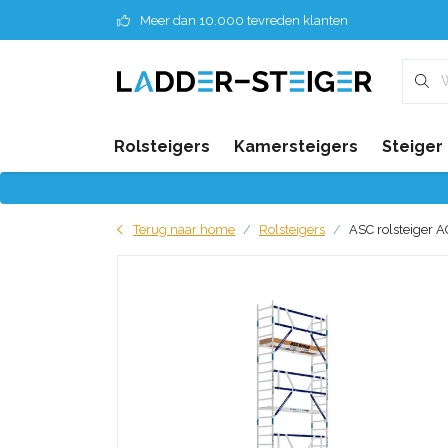
Meer dan 10.000 tevreden klanten
Rolsteigers
Kamersteigers
Steiger
Terug naar home
Rolsteigers
ASC rolsteiger A