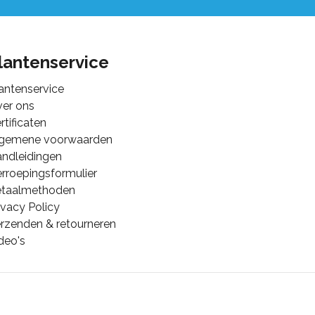
lantenservice
antenservice
er ons
rtificaten
lgemene voorwaarden
ndleidingen
rroepingsformulier
etaalmethoden
ivacy Policy
rzenden & retourneren
deo's