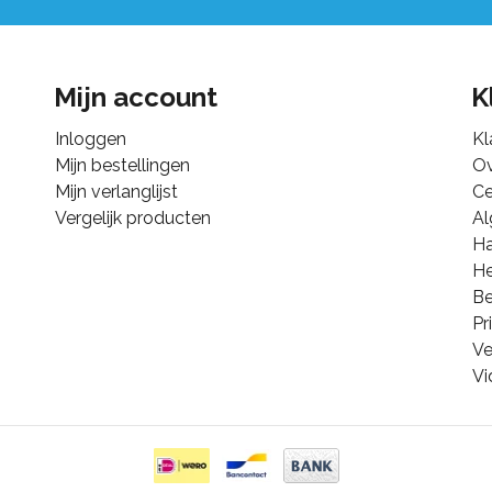
Mijn account
K
Inloggen
Kl
Mijn bestellingen
Ov
Mijn verlanglijst
Ce
Vergelijk producten
A
Ha
He
B
Pr
Ve
Vi