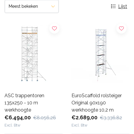
Lijst
ASC trappentoren
EuroScaffold rolsteiger
135x250 - 10 m
Original 90x190
werkhoogte
werkhoogte 10,2 m
€6.494,00
€2.689,00
€8.056,26
€3.336,82
Excl. Btw
Excl. Btw