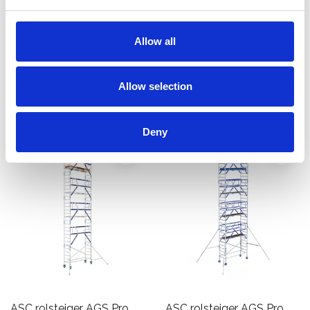
Original 90x250
enkelzijdig 135 x 190 x 10,2
werkhoogte 10,2 m
m werkhoogte
€2.889,00
€3.969,00
Allow all
€3.573,66
€4.918,05
Excl. Btw
Excl. Btw
Allow selection
Bekijk product
Bekijk product
Deny
ASC rolsteiger AGS Pro
ASC rolsteiger AGS Pro