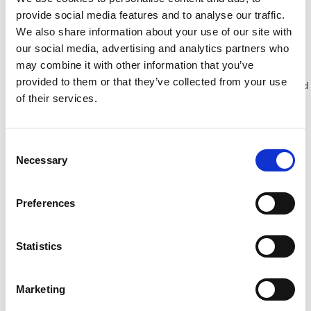
provide social media features and to analyse our traffic.
We also share information about your use of our site with
Bekijk product
Bekijk product
our social media, advertising and analytics partners who
may combine it with other information that you’ve
provided to them or that they’ve collected from your use
Meer dan 10.000 tevreden
Gratis verzending in Nederland
of their services.
klanten
en België
Consent
Necessary
Selection
Preferences
Statistics
Marketing
EuroScaffold rolsteiger
ASC rolsteiger AGS Pro