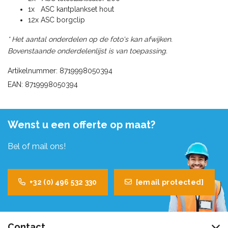
1x ASC kantplankset hout
12x ASC borgclip
* Het aantal onderdelen op de foto's kan afwijken.
Bovenstaande onderdelenlijst is van toepassing.
Artikelnummer: 8719998050394
EAN: 8719998050394
Wenst u een offerte op maat?
Bel of mail ons!
+32 (0) 496 532 330
[email protected]
Contact