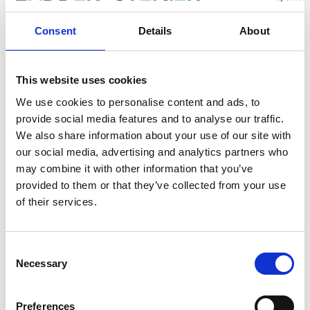
Opslaan in favorieten
Consent
Details
About
This website uses cookies
Product informatie
Vergelijkbare producten
We use cookies to personalise content and ads, to
provide social media features and to analyse our traffic.
We also share information about your use of our site with
Beschrijving
our social media, advertising and analytics partners who
may combine it with other information that you’ve
De
ASC AGS (Advantaged Guardrail System) rolsteiger
voldoet aan de nieuwe norm. Vanaf 1 januari 2018 is het verplicht
provided to them or that they’ve collected from your use
om altijd een leuning te hebben bij betreding van een volgend
of their services.
platform in een rolsteiger. Bij deze AGS rolsteiger is altijd een
leuning aanwezig voordat je omhoog klimt.
Consent
De platforms zijn verkrijgbaar met een houten deck of
Necessary
Selection
carbon deck. De
carbon decks zijn 25% procent
lichter
dan houten decks.
De AGS Pro rolsteiger is geschikt voor werkzaamheden
Preferences