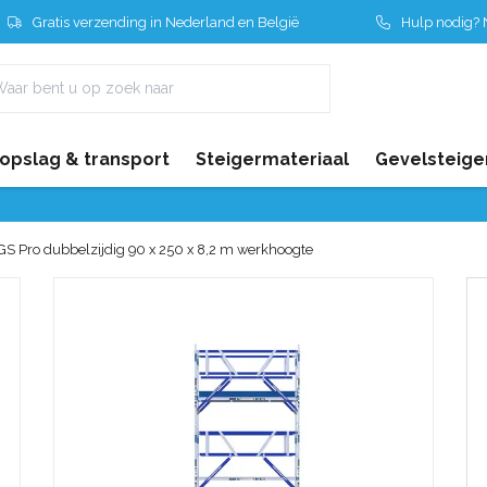
Gratis verzending in Nederland en België
Hulp nodig? N
 opslag & transport
Steigermateriaal
Gevelsteige
GS Pro dubbelzijdig 90 x 250 x 8,2 m werkhoogte