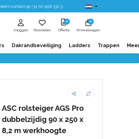
eem contact op +32 (0) 496 532 330
Leverbaar uit voorraad
0
0
Inloggen
Favorieten
Offerte
Winkelwagen
rs
Dakrandbeveiliging
Ladders
Trappen
Mee
ASC rolsteiger AGS Pro
dubbelzijdig 90 x 250 x
8,2 m werkhoogte