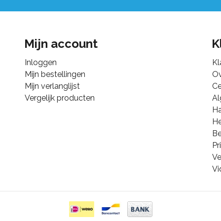
Mijn account
K
Inloggen
Kl
Mijn bestellingen
Ov
Mijn verlanglijst
Ce
Vergelijk producten
A
Ha
He
B
Pr
Ve
Vi