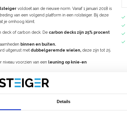
lsteiger
voldoet aan de nieuwe norm. Vanaf 1 januari 2018 is
etreding van een volgend platform in een rolsteiger. Bij deze
dat je omhoog klimt.
en deck of carbon deck. De
carbon decks zijn 25% procent
rkzaamheden
binnen en buiten.
rd uitgerust met
dubbelgeremde wielen,
deze zijn tot 25
er niveau voorzien van een
leuning op knie-en
lsteiger uitbreiden tot werkhoogte 10 meter.
t voorloopleuningen op?
opbouwen van de
ASC AGS PRO 90x250 rolsteiger met
Details
S Pro rolsteiger met voorloopleuning
.