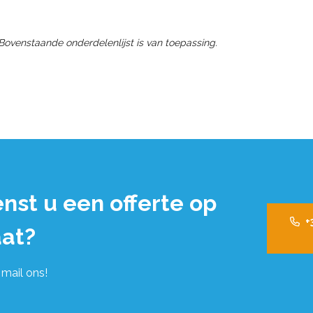
 Bovenstaande onderdelenlijst is van toepassing.
nst u een offerte op
+
at?
 mail ons!