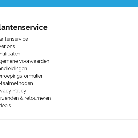
lantenservice
antenservice
er ons
rtificaten
lgemene voorwaarden
ndleidingen
rroepingsformulier
etaalmethoden
ivacy Policy
rzenden & retourneren
deo's