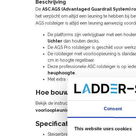
Beschrijving
De
ASC AGS (Advantaged Guardrail System) ro
het verplicht om altijd een leuning te hebben bij b
AGS rolsteiger is altijd een leuning aanwezig voor
De platforms zijn verkrijgbaar met een hout
lichter
dan houten decks.
De AGS Pro rolsteiger is geschikt voor we
De rolsteiger met voorloopleuning is standaa
cm in hoogte regelbaar.
Deze professionele ASC rolsteiger is op ied
heuphoogte
.
Met extra
rolsteiger onderdelen
kan u deze ro
Hoe bouw ik een rolsteiger me
Bekijk de instructievideo (watch video) voor het 
Consent
voorloopleuning
of raadpleeg de
handleiding AG
Specificaties:
This website uses cookies
Steigerbreedte: 0,90 m