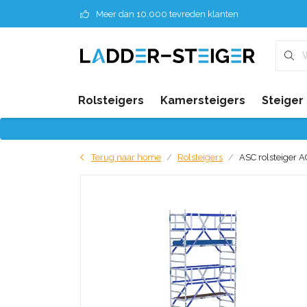
Meer dan 10.000 tevreden klanten
Rolsteigers
Kamersteigers
Steiger
Terug naar home
Rolsteigers
ASC rolsteiger A