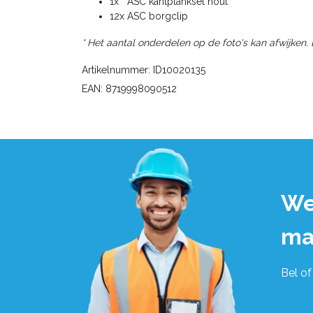
1x ASC kantplankset hout
12x ASC borgclip
* Het aantal onderdelen op de foto's kan afwijken.
Artikelnummer: ID10020135
EAN: 8719998090512
We
ma
Bel of