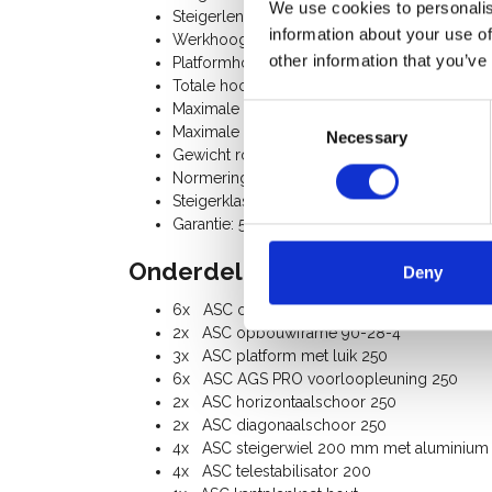
We use cookies to personalis
Steigerlengte: 2,50 m
information about your use of
Werkhoogte: 8,20 m
other information that you’ve
Platformhoogte: 6,20 m
Totale hoogte rolsteiger: 7,20 m
Maximale belasting platform: 250 Kg
Consent
Maximale belasting rolsteiger: 750 Kg
Necessary
Selection
Gewicht rolsteiger: 175 Kg
Normering: N-EN1004-3, EN 1298, TÜV-GS, p
Steigerklasse III (200 Kg/m²)
Garantie: 5 jaar
Onderdelenlijst:
Deny
6x ASC opbouwframe 90-28-7
2x ASC opbouwframe 90-28-4
3x ASC platform met luik 250
6x ASC AGS PRO voorloopleuning 250
2x ASC horizontaalschoor 250
2x ASC diagonaalschoor 250
4x ASC steigerwiel 200 mm met aluminium sp
4x ASC telestabilisator 200