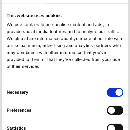
Opslaan in favorieten
This website uses cookies
We use cookies to personalise content and ads, to
provide social media features and to analyse our traffic.
We also share information about your use of our site with
Product informatie
Vergelijkbare producten
our social media, advertising and analytics partners who
may combine it with other information that you’ve
provided to them or that they’ve collected from your use
Beschrijving
of their services.
De
ASC
universele
rolsteiger 135x190
is een brede
aluminium rolsteiger met een
groot stacomfort
.
Consent
Keuze tussen platforms met houten deck of carbon deck.
Necessary
Selection
Een platform met
carbon deck is 25% procent lichter
dan een platform met houten deck.
De ASC standaard rolsteiger is geschikt voor
Preferences
werkzaamheden
binnen en buiten.
De ASC universele rolsteiger met schoren is standaard
uitgerust met
dubbelgeremde wielen,
deze zijn tot 25
Statistics