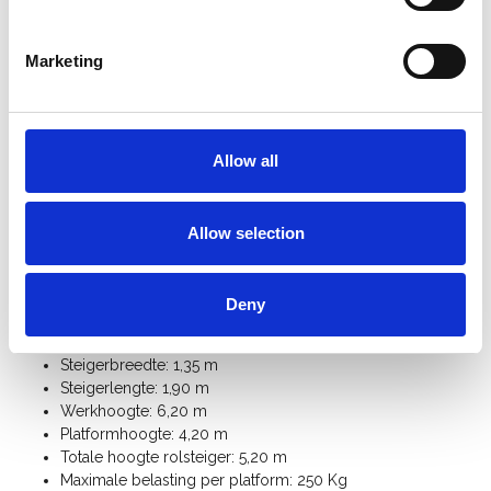
cm in hoogte regelbaar.
De ASC brede rolsteiger is bovenaan voorzien van een
leuning op knie-en heuphoogte
.
Marketing
Sneller op-en afbouwen dankzij de
innovatieve
platformhaak
met geïntegreerde
opwaaibeveiliging
.
De ASC universele rolsteiger is voorzien van een
kantplankset
zodat er geen materialen of gereedschap
Allow all
op het platform niet naar beneden kan vallen.
Bij vrijstaand gebruik heeft u 4
stabilisatoren
nodig.
Met extra
rolsteiger onderdelen
kan u deze universele
Allow selection
rolsteiger 135 cm breed uitbreiden tot werkhoogte 14
meter.
Bekijk hier de
handleiding ASC universele rolsteiger
Deny
Specificaties:
Steigerbreedte: 1,35 m
Steigerlengte: 1,90 m
Werkhoogte: 6,20 m
Platformhoogte: 4,20 m
Totale hoogte rolsteiger: 5,20 m
Maximale belasting per platform: 250 Kg