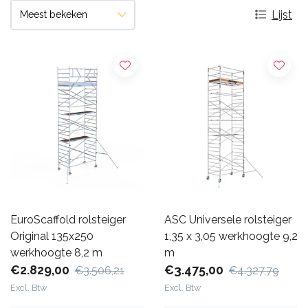
Lijst
EuroScaffold rolsteiger
ASC Universele rolsteiger
Original 135x250
1,35 x 3,05 werkhoogte 9,2
werkhoogte 8,2 m
m
€2.829,00
€3.475,00
€3.506,21
€4.327,79
Excl. Btw
Excl. Btw