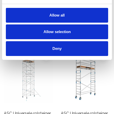
1,35 x 3,05 werkhoogte
1,35 x 2,50 werkhoogte 6,2
10,2 m
m
€3.699,00
€1.879,00
Allow all
€4.584,63
€2.324,32
Excl. Btw
Excl. Btw
Allow selection
Bekijk product
Bekijk product
Deny
ASC Universele rolsteiger
ASC Universele rolsteiger