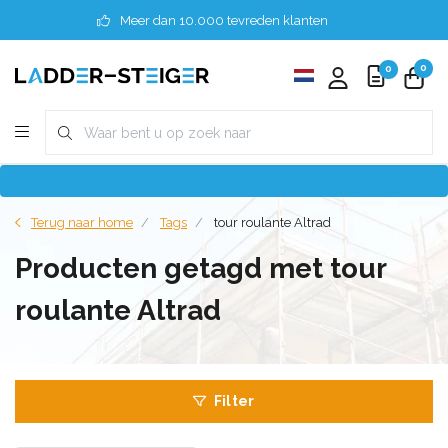
Meer dan 10.000 tevreden klanten
0
0
Terug naar home
Tags
tour roulante Altrad
Producten getagd met tour
roulante Altrad
Filter