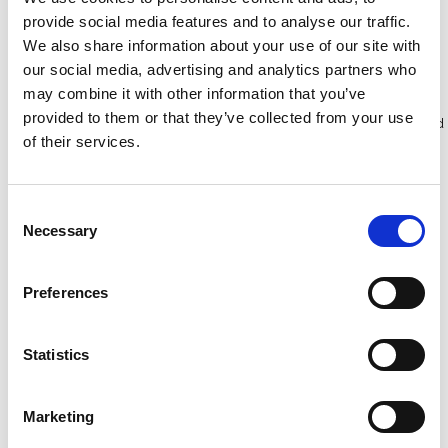
provide social media features and to analyse our traffic.
We also share information about your use of our site with
Bekijk product
Bekijk product
our social media, advertising and analytics partners who
may combine it with other information that you’ve
provided to them or that they’ve collected from your use
Meer dan 10.000 tevreden
Gratis verzending in Nederland
of their services.
klanten
en België
Consent
Necessary
Selection
Preferences
Statistics
Marketing
ASC Universele rolsteiger
ASC Universele rolsteiger