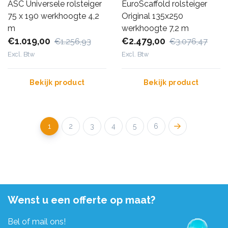
ASC Universele rolsteiger
EuroScaffold rolsteiger
75 x 190 werkhoogte 4,2
Original 135x250
m
werkhoogte 7,2 m
€1.019,00
€2.479,00
€1.256,93
€3.076,47
Excl. Btw
Excl. Btw
Bekijk product
Bekijk product
1
2
3
4
5
6
Wenst u een offerte op maat?
Bel of mail ons!