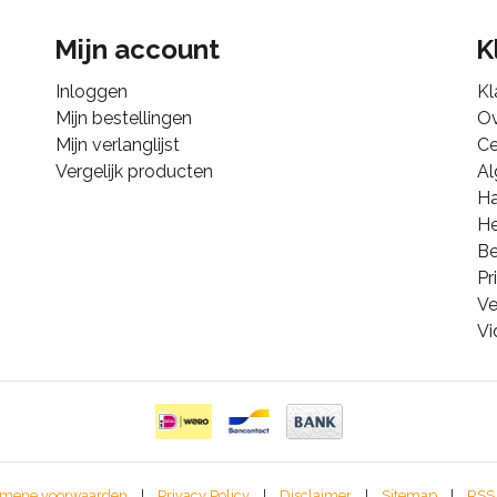
Mijn account
K
Inloggen
Kl
Mijn bestellingen
Ov
Mijn verlanglijst
Ce
Vergelijk producten
A
Ha
He
B
Pr
Ve
Vi
mene voorwaarden
|
Privacy Policy
|
Disclaimer
|
Sitemap
|
RSS