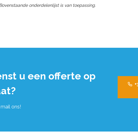
 Bovenstaande onderdelenlijst is van toepassing.
nst u een offerte op
+
at?
 mail ons!