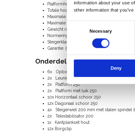
information about your use of
Platformhoogte: 6,20 m
other information that you’ve
Totale hoogte rolsteiger: 7,20 m
Maximale belasting per platform: 250 Kg
Maximale belasting rolsteiger: 750 Kg
Consent
Gewicht rolsteiger: 242 Kg
Necessary
Selection
Normering: TÜV-GS
Steigerklasse III (200 Kg/m²)
Garantie: 5 jaar
Onderdelenlijst:
Deny
6x Opbouwframe 135-28-7
2x Leuningframe 135-50-2
2x Platform 250
2x Platform met luik 250
10x Horizontaal schoor 250
12x Diagonaal schoor 250
4x Steigerwiel 200 mm met stalen spindel (i
2x Telestabilisator 200
1x Kantplankset hout
12x Borgclip