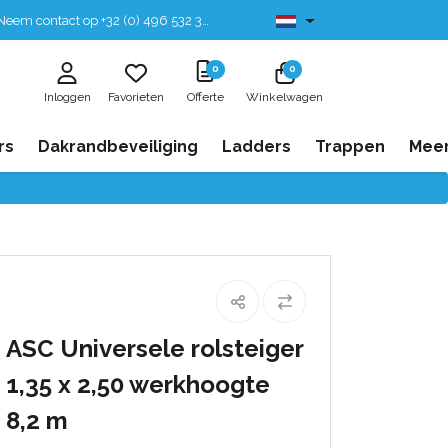
eem contact op +32 (0) 496 532 330
Leverbaar uit voorraad
0
0
Inloggen
Favorieten
Offerte
Winkelwagen
rs
Dakrandbeveiliging
Ladders
Trappen
Mee
ASC Universele rolsteiger
1,35 x 2,50 werkhoogte
8,2 m