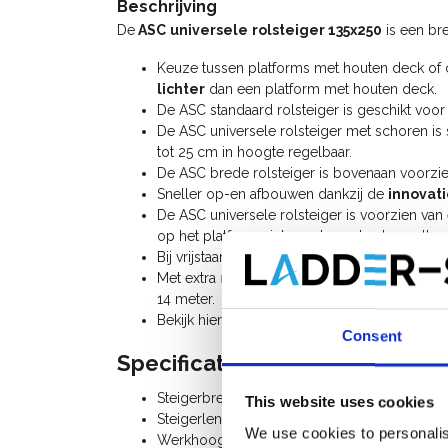
Beschrijving
De
ASC
universele
rolsteiger 135x250
is een br
Keuze tussen platforms met houten deck of
lichter
dan een platform met houten deck.
De ASC standaard rolsteiger is geschikt v
De ASC universele rolsteiger met schoren is 
tot 25 cm in hoogte regelbaar.
De ASC brede rolsteiger is bovenaan voorzi
Sneller op-en afbouwen dankzij de
innovat
De ASC universele rolsteiger is voorzien va
op het platform niet naar beneden kan vallen
Bij vrijstaand gebruik heeft u 4
stabilisatoren
n
Met extra
rolsteiger onderdelen
kan u deze u
14 meter.
Bekijk hier de
handleiding ASC universele rol
Consent
Specificaties:
Steigerbreedte: 1,35 m
This website uses cookies
Steigerlengte: 2,50 m
We use cookies to personalis
Werkhoogte: 8,20 m