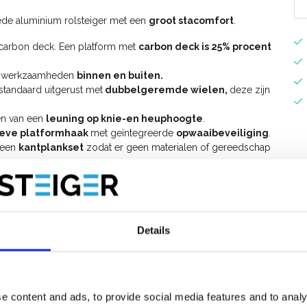
ede aluminium rolsteiger met een
groot stacomfort
.
 carbon deck. Een platform met
carbon deck is 25% procent
oor werkzaamheden
binnen en buiten.
standaard uitgerust met
dubbelgeremde wielen,
deze zijn
en van een
leuning op knie-en heuphoogte
.
ieve platformhaak
met geïntegreerde
opwaaibeveiliging
.
n een
kantplankset
zodat er geen materialen of gereedschap
.
odig.
niversele rolsteiger 135 cm breed uitbreiden tot werkhoogte
steiger
Details
e content and ads, to provide social media features and to analy