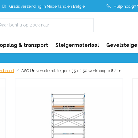
Gratis verzending in Nederland en België
Hulp nodig? N
 opslag & transport
Steigermateriaal
Gevelsteige
cm breed
ASC Universele rolsteiger 1,35 x 2,50 werkhoogte 8,2 m