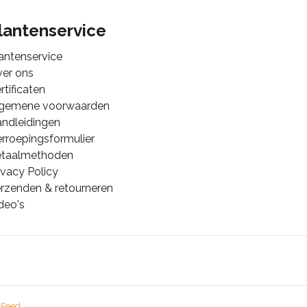
lantenservice
antenservice
er ons
rtificaten
lgemene voorwaarden
ndleidingen
rroepingsformulier
etaalmethoden
ivacy Policy
rzenden & retourneren
deo's
 Feed