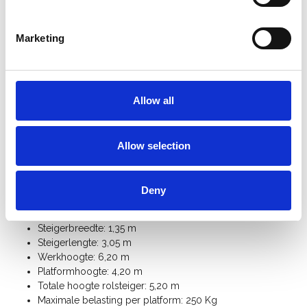
cm in hoogte regelbaar.
De ASC brede rolsteiger is bovenaan voorzien van een
leuning op knie-en heuphoogte
.
Marketing
Sneller op-en afbouwen dankzij de
innovatieve
platformhaak
met geïntegreerde
opwaaibeveiliging
.
De ASC universele rolsteiger is voorzien van een
kantplankset
zodat er geen materialen of gereedschap
Allow all
op het platform niet naar beneden kan vallen.
Bij vrijstaand gebruik heeft u 4
stabilisatoren
nodig.
Met extra
rolsteiger onderdelen
kan u deze universele
Allow selection
rolsteiger 135 cm breed uitbreiden tot werkhoogte 14
meter.
Bekijk hier de
handleiding ASC universele rolsteiger
Deny
Specificaties:
Steigerbreedte: 1,35 m
Steigerlengte: 3,05 m
Werkhoogte: 6,20 m
Platformhoogte: 4,20 m
Totale hoogte rolsteiger: 5,20 m
Maximale belasting per platform: 250 Kg