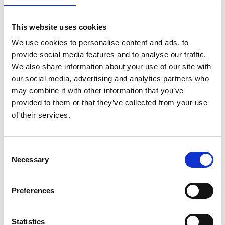
Opslaan in favorieten
This website uses cookies
We use cookies to personalise content and ads, to
provide social media features and to analyse our traffic.
We also share information about your use of our site with
Product informatie
Vergelijkbare producten
our social media, advertising and analytics partners who
may combine it with other information that you’ve
provided to them or that they’ve collected from your use
Beschrijving
of their services.
De
ASC
universele
rolsteiger 135x305
is een brede
aluminium rolsteiger met een
groot stacomfort
.
Consent
Keuze tussen platforms met houten deck of carbon deck.
Necessary
Selection
Een platform met
carbon deck is 25% procent lichter
dan een platform met houten deck.
De ASC standaard rolsteiger is geschikt voor
Preferences
werkzaamheden
binnen en buiten.
De ASC universele rolsteiger met schoren is standaard
uitgerust met
dubbelgeremde wielen,
deze zijn tot 25
Statistics