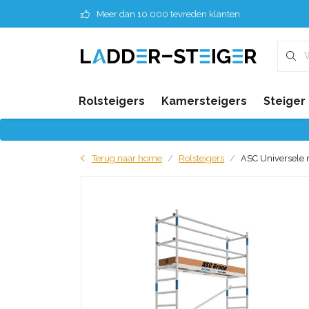
Meer dan 10.000 tevreden klanten
Rolsteigers
Kamersteigers
Steiger
Terug naar home
Rolsteigers
ASC Universele r