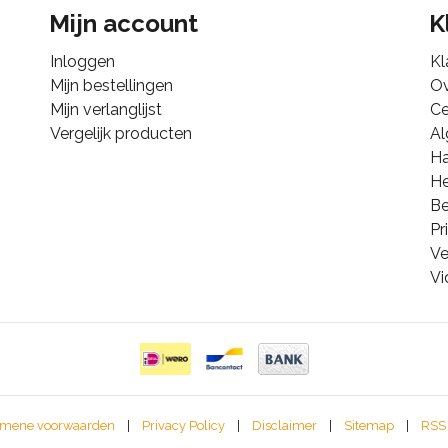
Mijn account
K
Inloggen
Kl
Mijn bestellingen
Ov
Mijn verlanglijst
Ce
Vergelijk producten
A
Ha
He
B
Pr
Ve
Vi
mene voorwaarden
|
Privacy Policy
|
Disclaimer
|
Sitemap
|
RSS