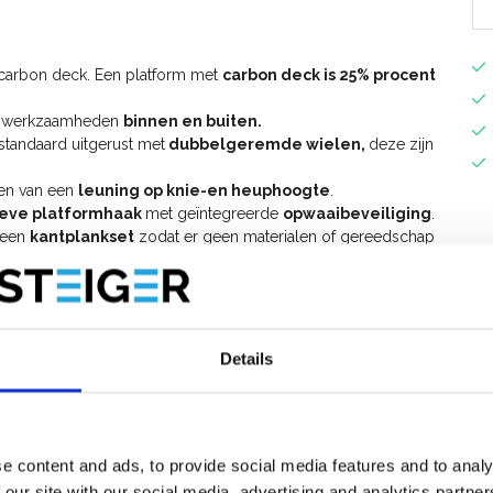
 carbon deck. Een platform met
carbon deck is 25% procent
oor werkzaamheden
binnen en buiten.
standaard uitgerust met
dubbelgeremde wielen,
deze zijn
ien van een
leuning op knie-en heuphoogte
.
ieve platformhaak
met geïntegreerde
opwaaibeveiliging
.
n een
kantplankset
zodat er geen materialen of gereedschap
.
odig.
niversele rolsteiger 75 cm breed uitbreiden tot werkhoogte
steiger
.
Details
e content and ads, to provide social media features and to analy
 our site with our social media, advertising and analytics partn