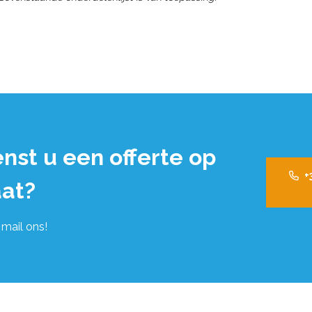
nst u een offerte op
+
at?
 mail ons!