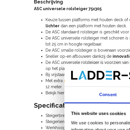
Beschrijving
ASC universele rolsteiger 75x305
Keuze tussen platforms met houten deck of
lichter
dan een platform met houten deck.
De ASC standaard rolsteiger is geschikt v
De ASC universele rolsteiger met schoren is 
tot 25 cm in hoogte regelbaar.
De ASC smalle rolsteiger is bovenaan voorz
Sneller op-en afbouwen dankzij de
innovat
De ASC universele rolsteiger is voorzien va
op het platform niet naar beneden kan vallen
Bij vrijstaand gebruik heeft u 4
stabilisatoren
n
Met extra
rolsteiger onderdelen
kan u deze u
12 meter.
Bekijk hier de
handleiding ASC universele rol
Consent
Specificaties:
This website uses cookies
Steigerbreedte: 0,75 m
Steigerlengte: 3,05 m
We use cookies to personalis
Werkhoogte: 5,20 m
information about your use of