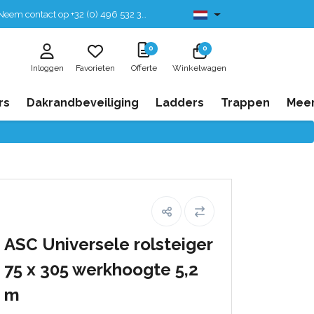
eem contact op +32 (0) 496 532 330
Leverbaar uit voorraad
0
0
Inloggen
Favorieten
Offerte
Winkelwagen
rs
Dakrandbeveiliging
Ladders
Trappen
Mee
ASC Universele rolsteiger
75 x 305 werkhoogte 5,2
m