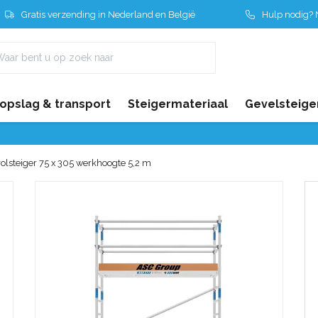
Gratis verzending in Nederland en België
Hulp nodig? N
 opslag & transport
Steigermateriaal
Gevelsteige
olsteiger 75 x 305 werkhoogte 5,2 m