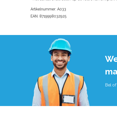
Artikelnummer: A033
EAN: 8719998032925
We
ma
Bel of