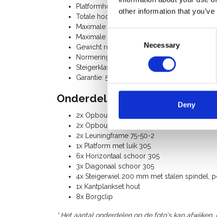
Platformhoogte: 3,20 m
other information that you’ve
Totale hoogte rolsteiger: 4,20 m
Maximale belasting per platform: 250 Kg
Consent
Maximale belasting rolsteiger: 750 Kg
Necessary
Selection
Gewicht rolsteiger: 111 Kg
Normering: TÜV-GS
Steigerklasse III (200 Kg/m²)
Garantie: 5 jaar
Onderdelenlijst:
Deny
2x Opbouwframe 75-28-7
2x Opbouwframe 75-28-4
2x Leuningframe 75-50-2
1x Platform met luik 305
6x Horizontaal schoor 305
3x Diagonaal schoor 305
4x Steigerwiel 200 mm met stalen spindel, p
1x Kantplankset hout
8x Borgclip
* Het aantal onderdelen op de foto's kan afwijken.