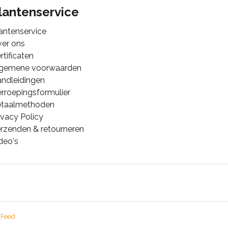
lantenservice
antenservice
er ons
rtificaten
lgemene voorwaarden
ndleidingen
rroepingsformulier
etaalmethoden
ivacy Policy
rzenden & retourneren
deo's
 Feed