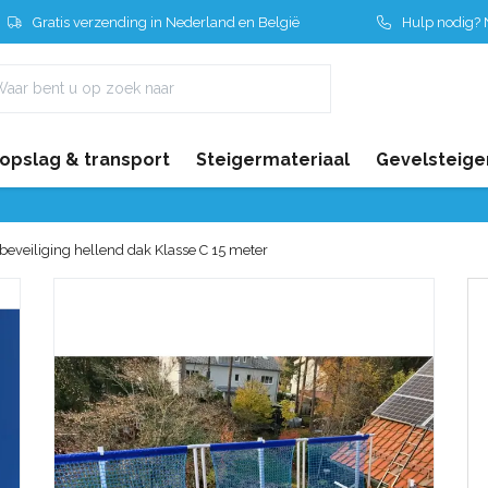
Gratis verzending in Nederland en België
Hulp nodig? N
 opslag & transport
Steigermateriaal
Gevelsteige
beveiliging hellend dak Klasse C 15 meter