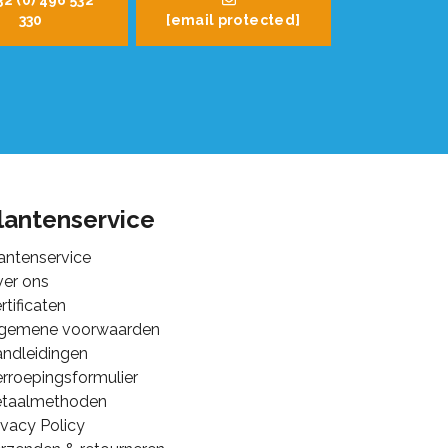
32 (0) 496 532
330
[email protected]
lantenservice
antenservice
er ons
rtificaten
lgemene voorwaarden
ndleidingen
rroepingsformulier
etaalmethoden
ivacy Policy