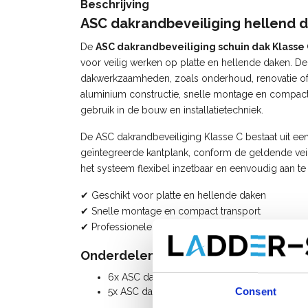
Beschrijving
ASC dakrandbeveiliging hellend d
De
ASC
dakrandbeveiliging schuin dak Klasse 
voor veilig werken op platte en hellende daken. D
dakwerkzaamheden, zoals onderhoud, renovatie of 
aluminium constructie, snelle montage en compact
gebruik in de bouw en installatietechniek.
De ASC dakrandbeveiliging Klasse C bestaat uit ee
geïntegreerde kantplank, conform de geldende veil
het systeem flexibel inzetbaar en eenvoudig aan te
✔ Geschikt voor platte en hellende daken
✔ Snelle montage en compact transport
✔ Professionele valbeveiliging volgens NEN-EN 13
Onderdelenlijst ASC valbeveiliging K
6x ASC dakrandbeveiliging staander
Consent
5x ASC dakrandbeveiliging frame 3 m + vang