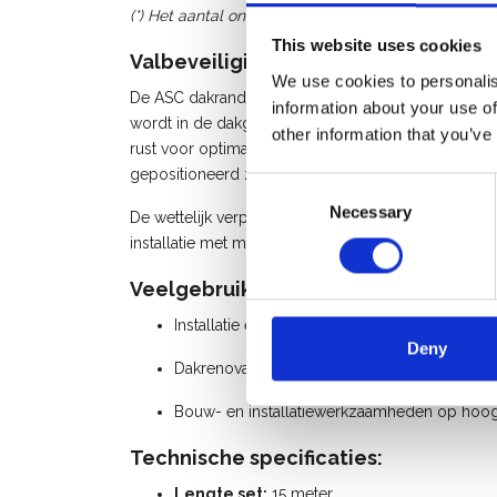
(*) Het aantal onderdelen op de foto’s kan afwijken
This website uses cookies
Valbeveiliging voor platte en helle
We use cookies to personalis
De ASC dakrandbeveiliging Klasse C is ontworpen 
information about your use of
wordt in de dakgoot geplaatst en steunt verticaal 
other information that you’ve
rust voor optimale stabiliteit. Door de telescopis
gepositioneerd zonder obstakels zoals ramen.
Consent
Necessary
Selection
De wettelijk verplichte kantplank is geïntegreerd i
installatie met minimale onderdelen.
Veelgebruikte toepassingen:
Installatie en onderhoud van zonnepanelen
Deny
Dakrenovatie en dakonderhoud
Bouw- en installatiewerkzaamheden op hoo
Technische specificaties:
Lengte set:
15 meter