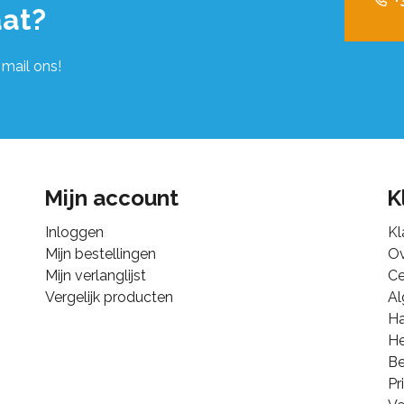
+
at?
 mail ons!
Mijn account
K
Inloggen
Kl
Mijn bestellingen
Ov
Mijn verlanglijst
Ce
Vergelijk producten
A
Ha
He
B
Pr