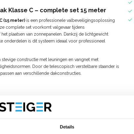
ak Klasse C – complete set 15 meter
C (15 meter)
is een professionele valbeveiligingsoplossing
eze complete set voorkomt valgevaar tijdens
het plaatsen van zonnepanelen. Dankzij de lichtgewicht
e onderdelen is dit systeem ideaal voor professioneel
n stevige constructie met leuningen en vangnet met
igheidsnormen. Door de telescopisch verstelbare staander is
 passen aan verschillende dakconstructies.
374
lasse C – 15 meter:
Details
net met geïntegreerde kantplank