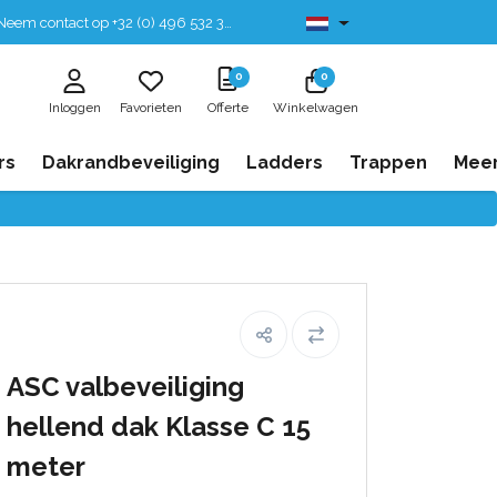
eem contact op +32 (0) 496 532 330
Leverbaar uit voorraad
0
0
Inloggen
Favorieten
Offerte
Winkelwagen
rs
Dakrandbeveiliging
Ladders
Trappen
Mee
ASC valbeveiliging
hellend dak Klasse C 15
meter