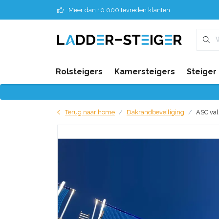
Meer dan 10.000 tevreden klanten
Rolsteigers
Kamersteigers
Steiger
Terug naar home
Dakrandbeveiliging
ASC val