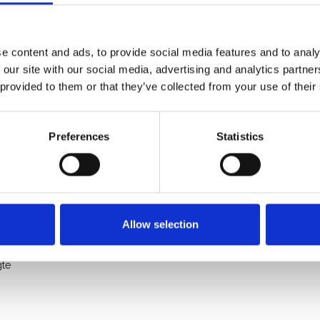
. De bovenstaande onderdelenlijst is leidend.
nde daken
e content and ads, to provide social media features and to analy
voor maximale veiligheid en gebruiksgemak. De staander
 our site with our social media, advertising and analytics partn
tegen de gevel, waardoor de voetplaat volledig tegen de muur
 provided to them or that they’ve collected from your use of their
che verstelling kan de staander nauwkeurig worden
Preferences
Statistics
n het vangnet, wat zorgt voor extra bescherming en snelle
Allow selection
gte