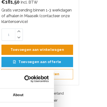
€181,50
Incl. BTW
Gratis verzending binnen 1-3 werkdagen
of afhalen in Maaseik (contacteer onze
klantenservice)
Toevoegen aan winkelwagen
Toevoegen aan offerte
Opslaan in favorieten
Gratis verzending in België en Nederland
About
Snelle service. Uit voorraad leverbaar