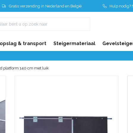
Gratis verzending in Nederland en België
Hulp nodig? N
 opslag & transport
Steigermateriaal
Gevelsteige
ld platform 140 cm met luik