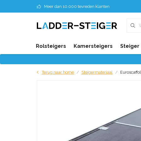
Meer dan 10.000 tevreden klanten
Rolsteigers
Kamersteigers
Steiger
Terug naar home
Steigermateriaal
Euroscaffo