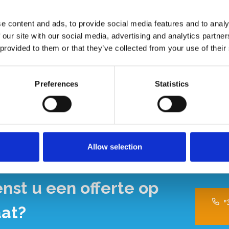
 x hoogte 6 cm
e content and ads, to provide social media features and to analy
slip toplaag
 our site with our social media, advertising and analytics partn
 provided to them or that they’ve collected from your use of their
Preferences
Statistics
Allow selection
nst u een offerte op
+
at?