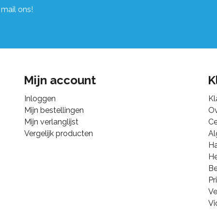
 mail ons!
Mijn account
K
Inloggen
Kl
Mijn bestellingen
Ov
Mijn verlanglijst
Ce
Vergelijk producten
A
Ha
He
B
Pr
Ve
Vi