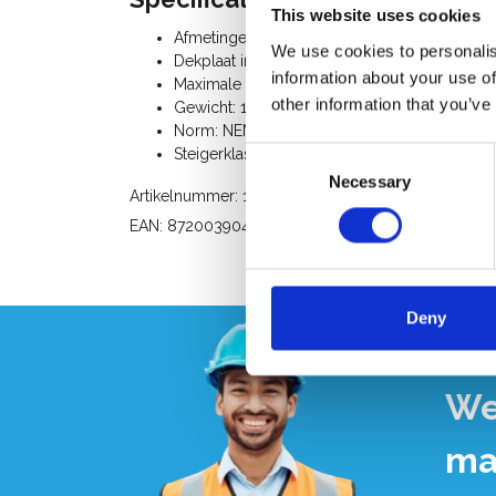
This website uses cookies
Afmetingen: lengte 140 cm x breedte 60 cm
We use cookies to personalis
Dekplaat in
watervaste betonplex
met anti
information about your use of
Maximale belasting: 250 Kg
other information that you’ve
Gewicht: 12 Kg
Norm: NEN-EN 1004, EN 1298, TÜV-GS
Steigerklasse II (150 Kg/m²)
Consent
Necessary
Selection
Artikelnummer: 100441
EAN: 8720039045033
Deny
We
ma