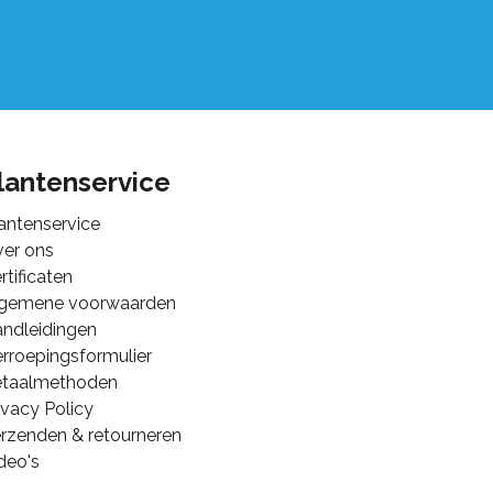
lantenservice
antenservice
er ons
rtificaten
lgemene voorwaarden
ndleidingen
rroepingsformulier
etaalmethoden
ivacy Policy
rzenden & retourneren
deo's