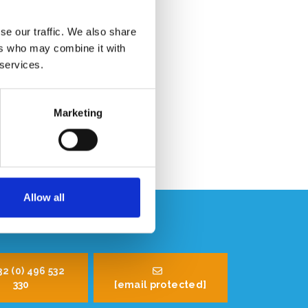
Professioneel advies
Klantbeoordeling 9,2/10
se our traffic. We also share
ers who may combine it with
 services.
Marketing
Allow all
32 (0) 496 532
330
[email protected]