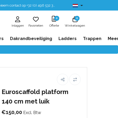
eem contact op +32 (0) 496 532 330
Leverbaar uit voorraad
0
0
Inloggen
Favorieten
Offerte
Winkelwagen
rs
Dakrandbeveiliging
Ladders
Trappen
Mee
Euroscaffold platform
140 cm met luik
€150,00
Excl. Btw