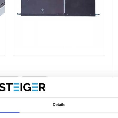
oducten
Reviews
Details
40 cm met luik.