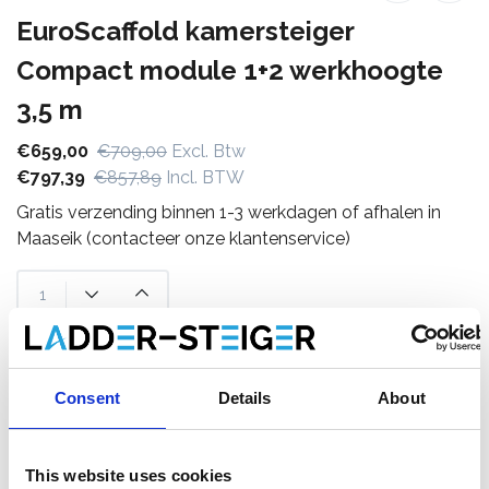
EuroScaffold kamersteiger
Compact module 1+2 werkhoogte
3,5 m
€659,00
€709,00
Excl. Btw
€797,39
€857,89
Incl. BTW
Gratis verzending binnen 1-3 werkdagen of afhalen in
Maaseik (contacteer onze klantenservice)
Toevoegen aan winkelwagen
Consent
Details
About
Toevoegen aan offerte
Opslaan in favorieten
This website uses cookies