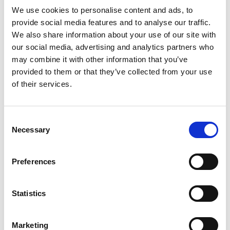
We use cookies to personalise content and ads, to
provide social media features and to analyse our traffic.
We also share information about your use of our site with
our social media, advertising and analytics partners who
Product informatie
Vergelijkbare producten
may combine it with other information that you’ve
provided to them or that they’ve collected from your use
of their services.
Beschrijving
Werken in en om het huis kan nu veilig en snel dankzij deze
Consent
EuroScaffold kamersteiger
Compact
met een professionele
Necessary
Selection
uitstraling! Alle onderdelen zijn handmatig gelast en
geconstrueerd van hoogwaardig aluminium. De
EuroScaffold
vouwsteiger Compact
is zeer licht en wendbaar. Zeer snelle
Preferences
en eenvoudige montage.
Het platform is zeer robuust en wordt vervaardigd van stevig
Statistics
kokerprofiel en ingelegd met antislip betonplex. De platforms
zijn om de 28 cm verplaatsbaar. Deze compacte steiger is uit te
Marketing
breiden middels de verschillende modules, waarmee een