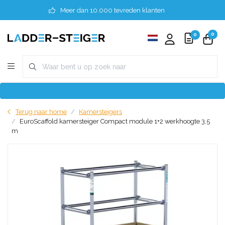
Meer dan 10.000 tevreden klanten
0
0
Terug naar home
Kamersteigers
EuroScaffold kamersteiger Compact module 1+2 werkhoogte 3,5
m