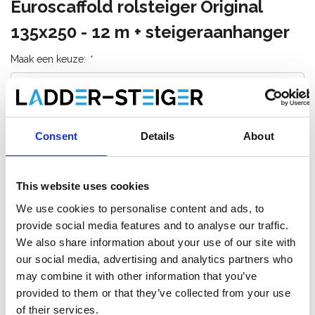
Euroscaffold rolsteiger Original
135x250 - 12 m + steigeraanhanger
Maak een keuze:
*
€5.349,00
€6.738,00
Excl. Btw
€6.472,29
€8.152,98
Incl. BTW
Consent
Details
About
Verzending binnen 1-3 werkdagen of afhalen in Etten-
Leur (NL) of Krommenie (NL)
This website uses cookies
We use cookies to personalise content and ads, to
provide social media features and to analyse our traffic.
We also share information about your use of our site with
Toevoegen aan winkelwagen
our social media, advertising and analytics partners who
may combine it with other information that you’ve
Toevoegen aan offerte
provided to them or that they’ve collected from your use
of their services.