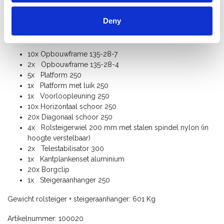
Garantie: 5 jaar
Alle steigeronderdelen zijn los verkrijgbaar.
Deny
Onderdelenlijst rolsteiger:
10x Opbouwframe 135-28-7
2x Opbouwframe 135-28-4
5x Platform 250
1x Platform met luik 250
1x Voorloopleuning 250
10x Horizontaal schoor 250
20x Diagonaal schoor 250
4x Rolsteigerwiel 200 mm met stalen spindel nylon (in
hoogte verstelbaar)
2x Telestabilisator 300
1x Kantplankenset aluminium
20x Borgclip
1x Steigeraanhanger 250
Gewicht rolsteiger + steigeraanhanger: 601 Kg
Artikelnummer: 100020