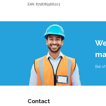
EAN: 8718781566203
We
ma
Bel of
Contact