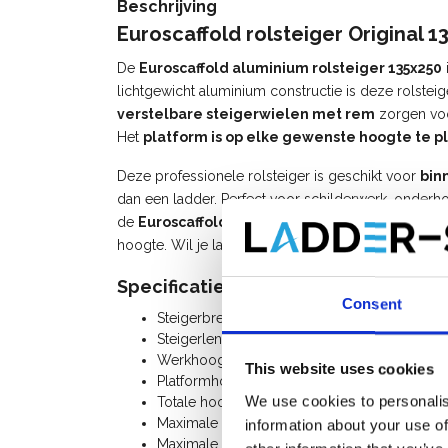
Beschrijving
Euroscaffold rolsteiger Original 
De
Euroscaffold aluminium rolsteiger 135x250
lichtgewicht aluminium constructie is deze rolstei
verstelbare steigerwielen met rem
zorgen voor
Het
platform is op elke gewenste hoogte te p
Deze professionele rolsteiger is geschikt voor
bin
dan een ladder. Perfect voor schilderwerk, onder
de
Euroscaffold rolstelling
kies je voor een duu
hoogte. Wil je later uitbreiden? Alle steigeronderdel
Specificaties:
Consent
Steigerbreedte: 1,35 m
Steigerlengte: 2,50 m
Werkhoogte: 12,20 m
This website uses cookies
Platformhoogte: 10,20 m
We use cookies to personalis
Totale hoogte rolsteiger: 11,20 m
Maximale belasting per platform: 250 Kg
information about your use of
Maximale belasting rolsteiger: 750 Kg