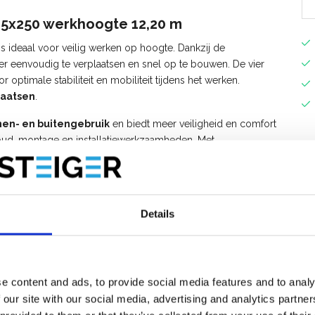
135x250 werkhoogte 12,20 m
is ideaal voor veilig werken op hoogte. Dankzij de
ger eenvoudig te verplaatsen en snel op te bouwen. De vier
 optimale stabiliteit en mobiliteit tijdens het werken.
laatsen
.
nen- en buitengebruik
en biedt meer veiligheid en comfort
houd, montage en installatiewerkzaamheden. Met
rzame, stabiele en betrouwbare oplossing voor elke klus op
en zijn los verkrijgbaar.
Details
e content and ads, to provide social media features and to analy
 our site with our social media, advertising and analytics partn