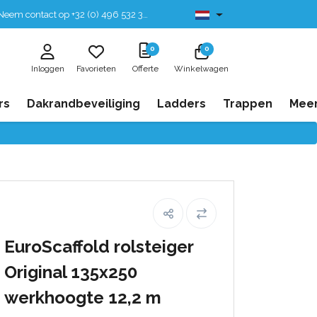
eem contact op +32 (0) 496 532 330
Leverbaar uit voorraad
0
0
Inloggen
Favorieten
Offerte
Winkelwagen
rs
Dakrandbeveiliging
Ladders
Trappen
Mee
EuroScaffold rolsteiger
Original 135x250
werkhoogte 12,2 m