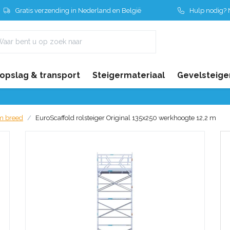
Gratis verzending in Nederland en België
Hulp nodig? N
 opslag & transport
Steigermateriaal
Gevelsteige
cm breed
EuroScaffold rolsteiger Original 135x250 werkhoogte 12,2 m