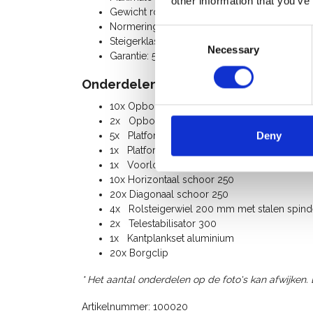
other information that you’ve
Gewicht rolsteiger: 362 Kg
Normering: NEN-EN 1004, EN 1298, TÜV-GS
Consent
Steigerklasse III (200 Kg/m²)
Necessary
Selection
Garantie: 5 jaar
Onderdelenlijst:
10x Opbouwframe 135-28-7
2x Opbouwframe 135-28-4
Deny
5x Platform 250
1x Platform met luik 250
1x Voorloopleuning 250
10x Horizontaal schoor 250
20x Diagonaal schoor 250
4x Rolsteigerwiel 200 mm met stalen spindel
2x Telestabilisator 300
1x Kantplankset aluminium
20x Borgclip
* Het aantal onderdelen op de foto's kan afwijken.
Artikelnummer: 100020