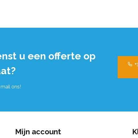
nst u een offerte op
+
at?
 mail ons!
Mijn account
K