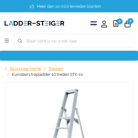
Meer dan 10.000 tevreden klanten
0
0
Terug naar home
Trappen
Eurostairs trapladder 10 treden STX-10