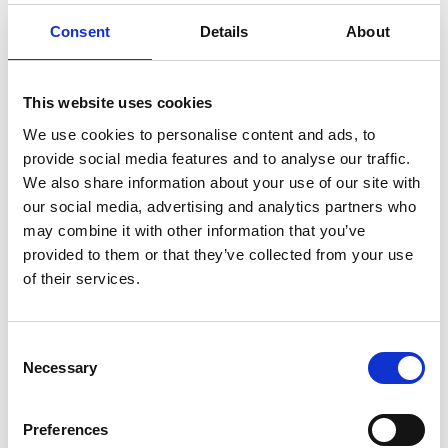
Eurostairs trapladder 10 treden
Consent
Details
About
STX-10
Maak een keuze:
This website uses cookies
We use cookies to personalise content and ads, to
Eurostairs trapladder 10 treden STX-10
provide social media features and to analyse our traffic.
We also share information about your use of our site with
€292,00
€300,86
Excl. Btw
our social media, advertising and analytics partners who
€353,32
€364,04
Incl. BTW
may combine it with other information that you’ve
Gratis verzending binnen 1-3 werkdagen of afhalen in
provided to them or that they’ve collected from your use
Maaseik (contacteer onze klantenservice)
of their services.
Consent
Necessary
Selection
Toevoegen aan winkelwagen
Preferences
Toevoegen aan offerte