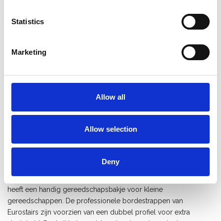
Opslaan in favorieten
Statistics
Marketing
Product informatie
Vergelijkbare producten
Allow all
Beschrijving
Allow selection
Eurostairs professionele trapladder
met 10 treden
Deny
De aluminium bordestrap met 10 treden van Eurostairs is licht
van gewicht en voorzien van een vuilafstotende coating. De trap
heeft een handig gereedschapsbakje voor kleine
gereedschappen. De professionele bordestrappen van
Eurostairs zijn voorzien van een dubbel profiel voor extra