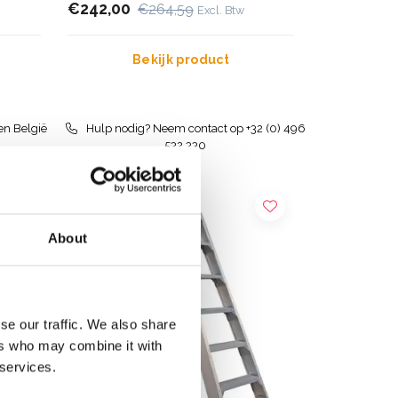
€242,00
€264,59
Excl. Btw
Bekijk product
en België
Hulp nodig? Neem contact op +32 (0) 496
532 330
About
se our traffic. We also share
ers who may combine it with
 services.