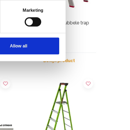
Marketing
treden
Jumbo SuperPRO dubbele trap
2x6 treden
€302,00
Excl. Btw
Allow all
Bekijk product