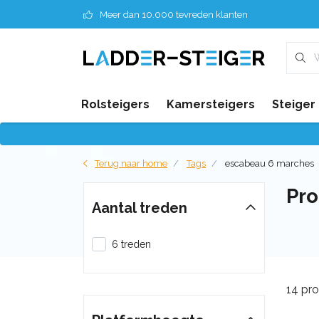
Meer dan 10.000 tevreden klanten
Rolsteigers
Kamersteigers
Steiger
Terug naar home
Tags
escabeau 6 marches
Pro
Aantal treden
6 treden
14 pr