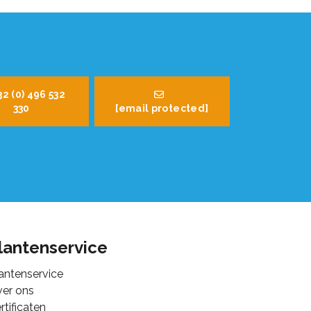
32 (0) 496 532
330
[email protected]
lantenservice
antenservice
er ons
rtificaten