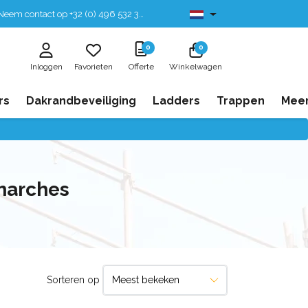
eem contact op +32 (0) 496 532 330
Leverbaar uit voorraad
0
0
Inloggen
Favorieten
Offerte
Winkelwagen
rs
Dakrandbeveiliging
Ladders
Trappen
Mee
marches
Sorteren op