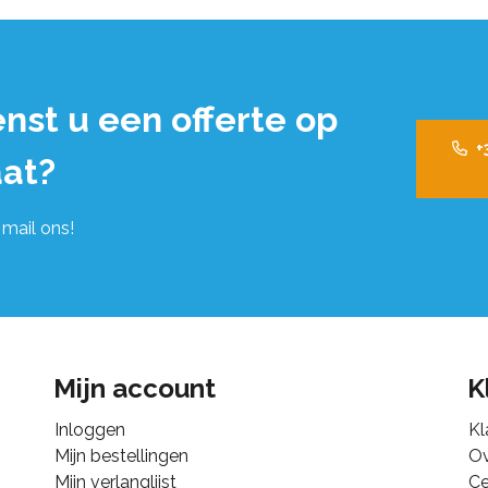
nst u een offerte op
+
at?
 mail ons!
Mijn account
K
Inloggen
Kl
Mijn bestellingen
Ov
Mijn verlanglijst
Ce