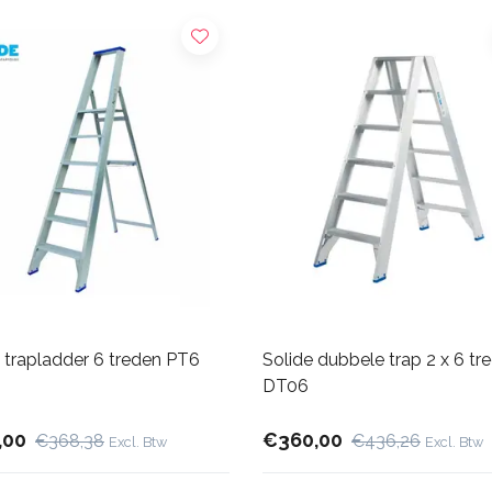
 trapladder 6 treden PT6
Solide dubbele trap 2 x 6 tr
DT06
,00
€360,00
€368,38
€436,26
Excl. Btw
Excl. Btw