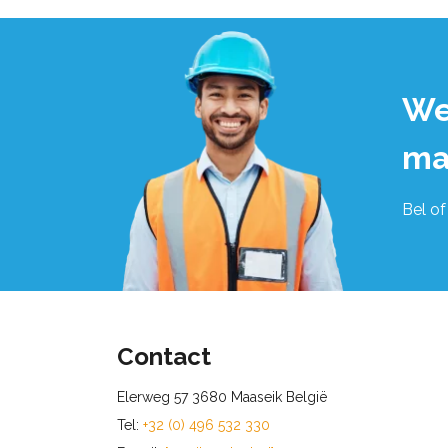
We
ma
Bel of
Contact
Elerweg 57 3680 Maaseik België
Tel:
+32 (0) 496 532 330