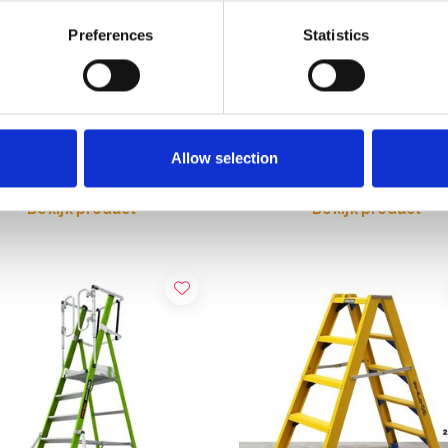
Preferences
Statistics
ubbele trap 2 x 6 treden DT-
ASC Premium bordestrap 6 
BT6
,00
€280,00
€298,55
€310,15
Excl. Btw
Excl. Btw
Allow selection
Bekijk product
Bekijk product