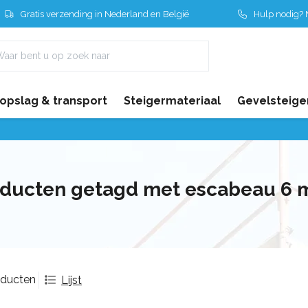
Gratis verzending in Nederland en België
Hulp nodig? N
 opslag & transport
Steigermateriaal
Gevelsteige
ducten getagd met escabeau 6 
oducten
Lijst