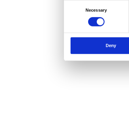
Consent
Necessary
Selection
ASC d
6
€265
Deny