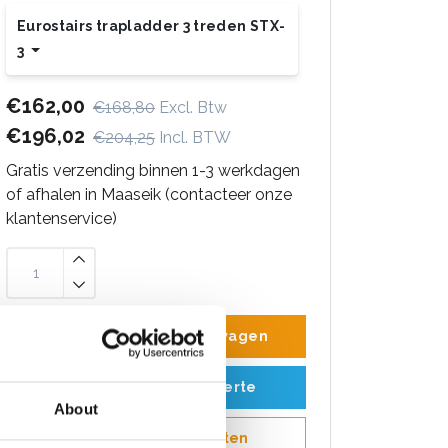
Eurostairs trapladder 3 treden STX-
3
€162,00
€168,80
Excl. Btw
€196,02
€204,25
Incl. BTW
Gratis verzending binnen 1-3 werkdagen
of afhalen in Maaseik (contacteer onze
klantenservice)
Toevoegen aan winkelwagen
Toevoegen aan offerte
About
Opslaan in favorieten