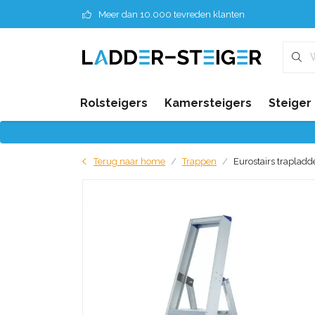
Meer dan 10.000 tevreden klanten
Rolsteigers
Kamersteigers
Steiger
Terug naar home
Trappen
Eurostairs trapladd