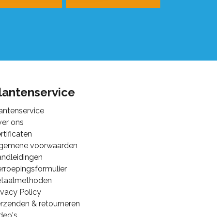
lantenservice
antenservice
er ons
rtificaten
lgemene voorwaarden
ndleidingen
rroepingsformulier
etaalmethoden
ivacy Policy
rzenden & retourneren
deo's