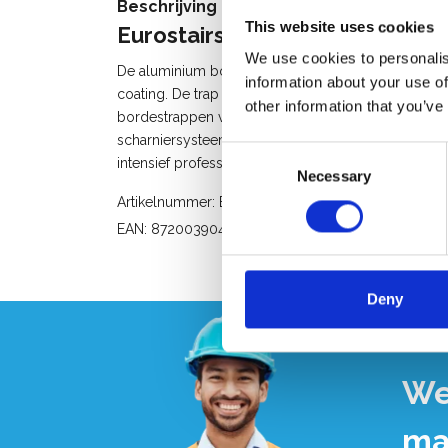
Beschrijving
This website uses cookies
Eurostairs professionele trapl
We use cookies to personalis
De aluminium bordestrap met 3 treden van Eurostair
information about your use of
coating. De trap heeft een handig gereedschapsba
other information that you’ve
bordestrappen van Eurostairs zijn voorzien van een 
scharniersysteem is de bordestrap eenvoudig inkla
Consent
intensief professioneel gebruik of als huishoudtrap 
Necessary
Selection
Artikelnummer: ES10060075
EAN: 8720039044913
Deny
We
ma