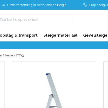
Gratis verzending in Nederland en België
Hulp nodig? N
 opslag & transport
Steigermateriaal
Gevelsteige
er 3 treden STX-3