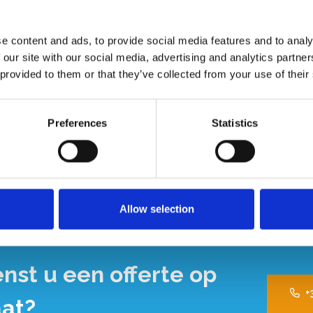
adder met 3 treden
e content and ads, to provide social media features and to analy
s is licht van gewicht en voorzien van een vuilafstotende
 our site with our social media, advertising and analytics partn
kje voor kleine gereedschappen. De professionele
 provided to them or that they’ve collected from your use of their
dubbel profiel voor extra stevigheid. Dankzij het speciale
pbaar. Deze gebruiksvriendelijke bordestrap is geschikt voor
in en rond het huis.
Preferences
Statistics
Allow selection
nst u een offerte op
+
at?