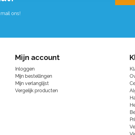
 mail ons!
Mijn account
K
Inloggen
Kl
Mijn bestellingen
Ov
Mijn verlanglijst
Ce
Vergelijk producten
A
Ha
He
B
Pr
Ve
Vi