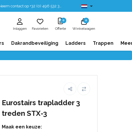
eem contact op +32 (0) 496 532 330
Leverbaar uit voorraad
0
0
Inloggen
Favorieten
Offerte
Winkelwagen
rs
Dakrandbeveiliging
Ladders
Trappen
Mee
Eurostairs trapladder 3
treden STX-3
Maak een keuze: