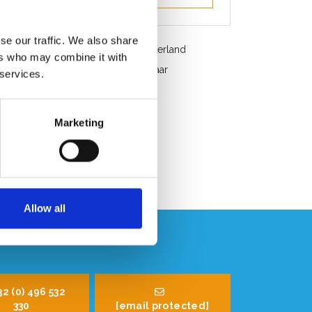
se our traffic. We also share
Gratis verzending in België en Nederland
ers who may combine it with
Snelle service. Uit voorraad leverbaar
 services.
Professioneel advies
Klantbeoordeling 9,2/10
Marketing
Allow all
32 (0) 496 532
330
[email protected]