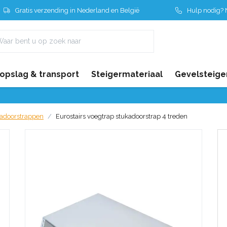
Gratis verzending in Nederland en België
Hulp nodig? N
 opslag & transport
Steigermateriaal
Gevelsteige
kadoorstrappen
Eurostairs voegtrap stukadoorstrap 4 treden