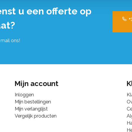
nst u een offerte op
+
at?
 mail ons!
Mijn account
K
Inloggen
Kl
Mijn bestellingen
Ov
Mijn verlanglijst
Ce
Vergelijk producten
A
Ha
He