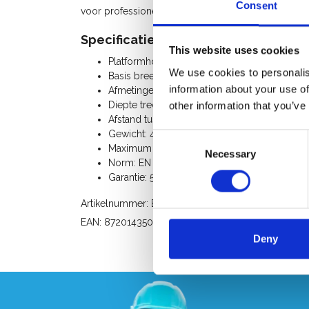
Consent
voor professionele voegers en stukadoors. Uiterst li
Specificaties:
This website uses cookies
Platformhoogte: 0,98 m
We use cookies to personalis
Basis breedte: 51 cm
information about your use of
Afmetingen platform: 37 cm x 44 cm
Diepte treden: 8 cm
other information that you’ve
Afstand tussen de treden: 25 cm
Gewicht: 4,4 Kg
Consent
Maximum belasting: 150 Kg
Necessary
Selection
Norm: EN 131 / NEN 2484
Garantie: 5 jaar
Artikelnummer: ES10060130
EAN: 8720143508936
Deny