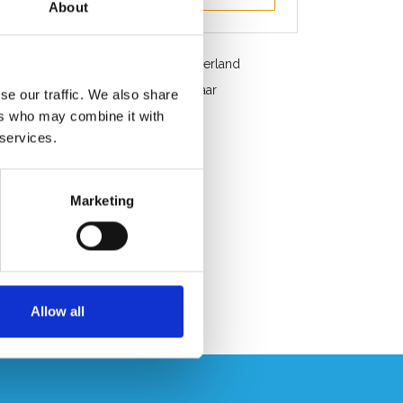
About
Gratis verzending in België en Nederland
Snelle service. Uit voorraad leverbaar
se our traffic. We also share
ers who may combine it with
Professioneel advies
 services.
Klantbeoordeling 9,2/10
Marketing
Allow all