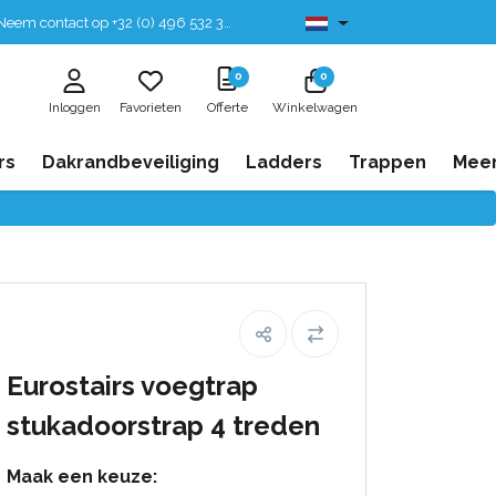
eem contact op +32 (0) 496 532 330
Leverbaar uit voorraad
0
0
Inloggen
Favorieten
Offerte
Winkelwagen
rs
Dakrandbeveiliging
Ladders
Trappen
Mee
Eurostairs voegtrap
stukadoorstrap 4 treden
Maak een keuze: