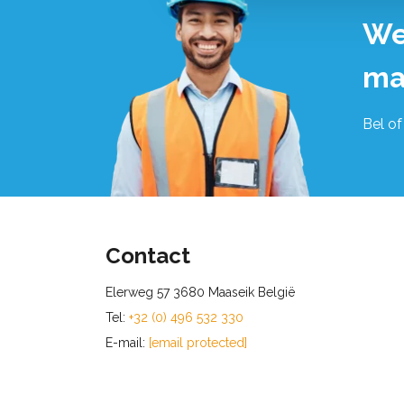
We
ma
Bel of
Contact
Elerweg 57 3680 Maaseik België
Tel:
+32 (0) 496 532 330
E-mail:
[email protected]