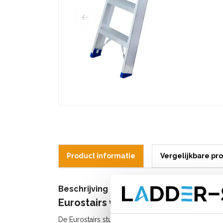
Product informatie
Vergelijkbare pr
Beschrijving
Eurostairs voegtrap stukadoorstr
De Eurostairs stuc-trap met 4 treden is een enkele 