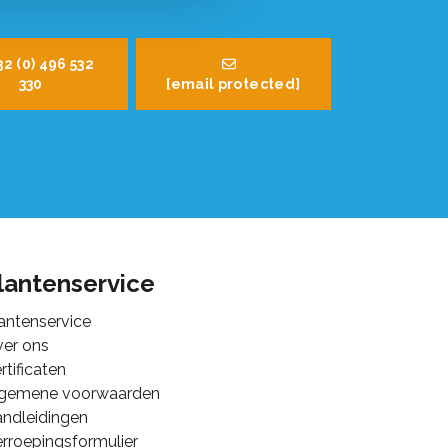
32 (0) 496 532
330
[email protected]
lantenservice
antenservice
er ons
rtificaten
lgemene voorwaarden
ndleidingen
rroepingsformulier