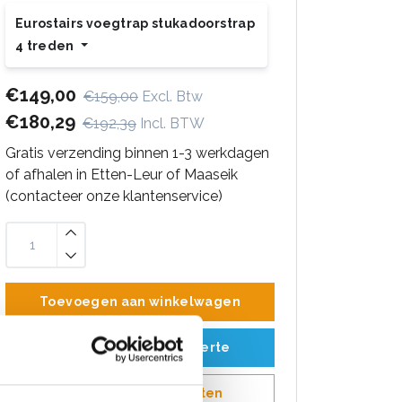
Eurostairs voegtrap stukadoorstrap
4 treden
€149,00
€159,00
Excl. Btw
€180,29
€192,39
Incl. BTW
Gratis verzending binnen 1-3 werkdagen
of afhalen in Etten-Leur of Maaseik
(contacteer onze klantenservice)
Toevoegen aan winkelwagen
Toevoegen aan offerte
Opslaan in favorieten