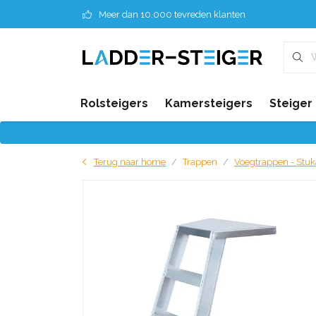
Meer dan 10.000 tevreden klanten
Rolsteigers
Kamersteigers
Steiger
Terug naar home
Trappen
Voegtrappen - Stu