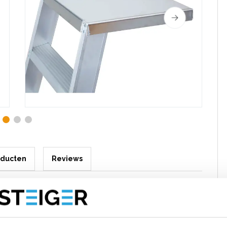
oducten
Reviews
ap 4 treden
trap met platform dat tegen de muur steunt. De ideale trap