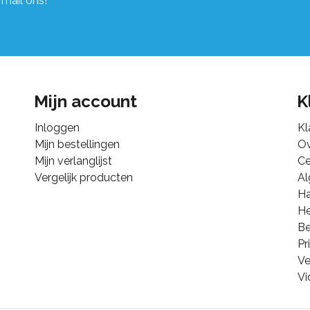
 mail ons!
Mijn account
K
Inloggen
Kl
Mijn bestellingen
Ov
Mijn verlanglijst
Ce
Vergelijk producten
A
Ha
He
B
Pr
Ve
Vi