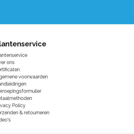
lantenservice
antenservice
er ons
rtificaten
lgemene voorwaarden
ndleidingen
rroepingsformulier
etaalmethoden
ivacy Policy
rzenden & retourneren
deo's