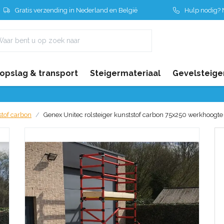
Gratis verzending in Nederland en België
Hulp nodig? N
 opslag & transport
Steigermateriaal
Gevelsteige
stof carbon
Genex Unitec rolsteiger kunststof carbon 75x250 werkhoogt