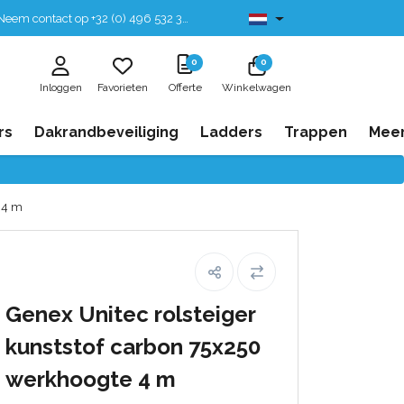
eem contact op +32 (0) 496 532 330
Leverbaar uit voorraad
0
0
Inloggen
Favorieten
Offerte
Winkelwagen
rs
Dakrandbeveiliging
Ladders
Trappen
Mee
e 4 m
Genex Unitec rolsteiger
kunststof carbon 75x250
werkhoogte 4 m