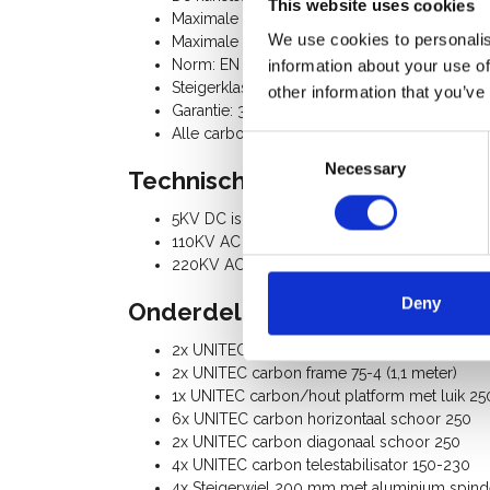
This website uses cookies
Maximale belasting platform: 226 Kg
We use cookies to personalis
Maximale belasting rolsteiger: 725 Kg
Norm: EN 1004
information about your use of
Steigerklasse III (200 Kg/m²)
other information that you’ve
Garantie: 3 jaar
Alle carbon rolsteiger onderdelen zijn los ve
Consent
Necessary
Selection
Technische specificaties:
5KV DC isolatieweerstand
110KV AC Hoogspanningsweerstand
220KV AC Hoogspanningsweerstand
Deny
Onderdelenlijst:
2x UNITEC carbon frame 75-7 basis (2 meter)
2x UNITEC carbon frame 75-4 (1,1 meter)
1x UNITEC carbon/hout platform met luik 25
6x UNITEC carbon horizontaal schoor 250
2x UNITEC carbon diagonaal schoor 250
4x UNITEC carbon telestabilisator 150-230
4x Steigerwiel 200 mm met aluminium spindel