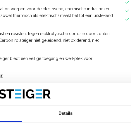
iaal ontworpen voor de elektrische, chemische industrie en
owel thermisch als elektrisch) maakt het tot een uitstekend
ust en resistent tegen elektrolytische corrosie door zouten
rbon rolsteiger niet geleidend, niet oxiderend, niet
iger biedt een veilige toegang en werkplek voor
it)
delenindustrie)
Details
 x hoogte 3,20 m
gte 2,20 m
werkhoogte 12,00 m