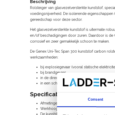
Beschrijving
Rolsteiger van glasvezelversterkte kunststof, spec
voedingsnijverheid. De isolerende eigenschappen (z
gereedschap voor deze sector.
Het glasvezelversterkte kunststof is uitermate robu
en/of beschadigingen door zuren. Daardoor is de Ca
corrosief en zeer gemakkelijk schoon te maken.
De Genex Uni-Tec Span 300 kunststof carbon rolste
werkzaamheden:
bij explosiegevaar (vooral statische elektricite
bij brandgevaar
in de directe nabijheid van hoogspanning
in een schone omgeving (bv. in de levensmid
Specificaties:
Consent
Afmetingen: breedte 0,75 m x lengte 2,50 m
Werkhoogte 4,20 m / maximum platformhoo
De kunststof rolstelling is uitbreidbaar tot 