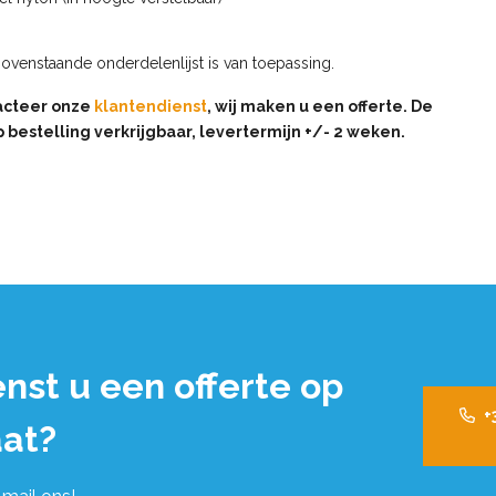
Bovenstaande onderdelenlijst is van toepassing.
acteer onze
klantendienst
, wij maken u een offerte. De
 bestelling verkrijgbaar, levertermijn +/- 2 weken.
nst u een offerte op
+
at?