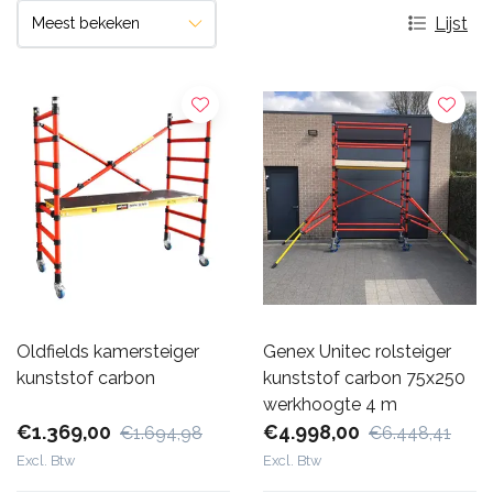
Lijst
Oldfields kamersteiger
Genex Unitec rolsteiger
kunststof carbon
kunststof carbon 75x250
werkhoogte 4 m
€1.369,00
€4.998,00
€1.694,98
€6.448,41
Excl. Btw
Excl. Btw