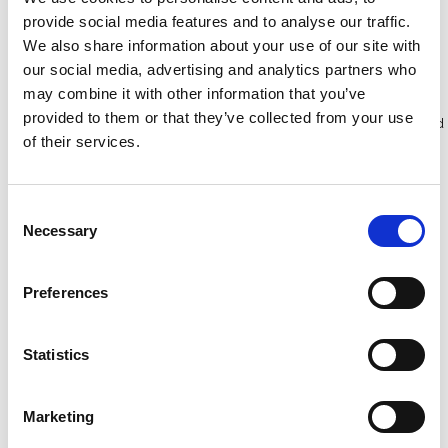
provide social media features and to analyse our traffic.
We also share information about your use of our site with
Bekijk product
Bekijk product
our social media, advertising and analytics partners who
may combine it with other information that you’ve
provided to them or that they’ve collected from your use
Meer dan 10.000 tevreden
Gratis verzending in Nederland
of their services.
klanten
en België
Consent
Necessary
Selection
Preferences
Statistics
Marketing
Genex Prosafe rolsteiger
Genex Unitec rolsteiger