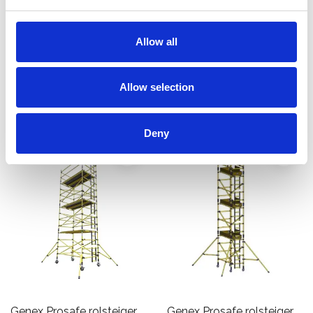
kunststof carbon 145x200
kunststof carbon 75x250
werkhoogte 8 m
werkhoogte 6 m
€7.976,00
€7.202,00
Allow all
€10.290,76
€9.292,30
Excl. Btw
Excl. Btw
Allow selection
Bekijk product
Bekijk product
Deny
Genex Prosafe rolsteiger
Genex Prosafe rolsteiger