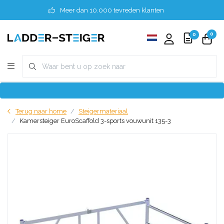
Meer dan 10.000 tevreden klanten
0
0
Terug naar home
Steigermateriaal
Kamersteiger EuroScaffold 3-sports vouwunit 135-3