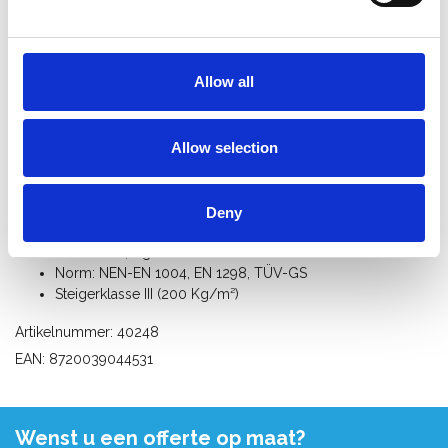
Beschrijving
Allow all
3 sports vouwunit voor kamersteigers 135x190 cm.
Universeel uitwisselbaar met andere merken.
Allow selection
Specificaties:
Afmetingen: lengte 190 cm x breedte 135 cm x hoogte 85
cm
Deny
Materiaal: aluminium, buisdiameter 50,8 mm
Gewicht: 14 Kg
Norm: NEN-EN 1004, EN 1298, TÜV-GS
Steigerklasse III (200 Kg/m²)
Artikelnummer: 40248
EAN: 8720039044531
Wenst u een offerte op maat?