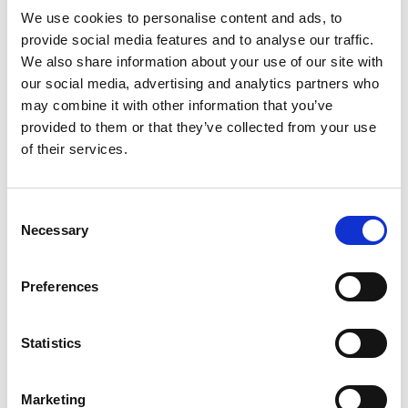
€231,00
€239,66
Excl. Btw
We use cookies to personalise content and ads, to
€279,51
€289,99
Incl. BTW
provide social media features and to analyse our traffic.
Gratis verzending binnen 1-3 werkdagen of afhalen in
We also share information about your use of our site with
Maaseik (contacteer onze klantenservice)
our social media, advertising and analytics partners who
may combine it with other information that you’ve
provided to them or that they’ve collected from your use
of their services.
Toevoegen aan winkelwagen
Consent
Toevoegen aan offerte
Necessary
Selection
Opslaan in favorieten
Preferences
Statistics
Product informatie
Vergelijkbare producten
Marketing