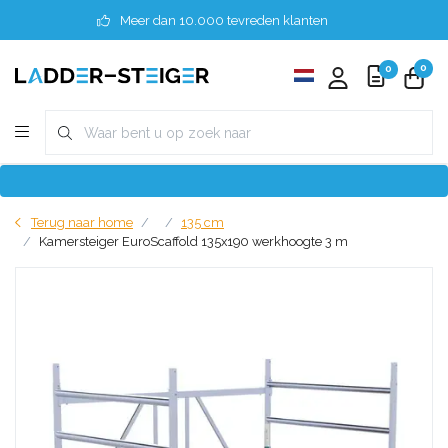
Meer dan 10.000 tevreden klanten
0
0
Terug naar home
135 cm
Kamersteiger EuroScaffold 135x190 werkhoogte 3 m