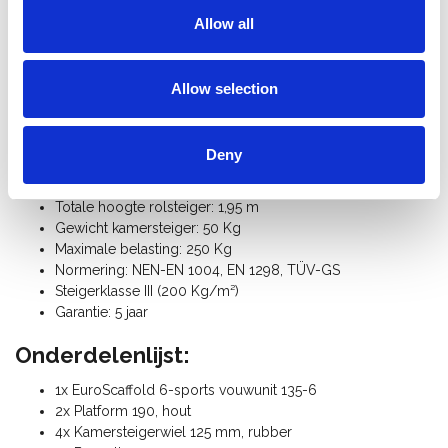
deze handige kamersteigers. Alle EuroScaffold kamersteiger
Allow all
onderdelen zijn los verkrijgbaar.
Specificaties:
Allow selection
Steigerbreedte: 1,35 m
Steigerlengte: 1,90 m
Deny
Werkhoogte: 3,00 m
Platformhoogte: 1,00 m
Totale hoogte rolsteiger: 1,95 m
Gewicht kamersteiger: 50 Kg
Maximale belasting: 250 Kg
Normering: NEN-EN 1004, EN 1298, TÜV-GS
Steigerklasse III (200 Kg/m²)
Garantie: 5 jaar
Onderdelenlijst:
1x EuroScaffold 6-sports vouwunit 135-6
2x Platform 190, hout
4x Kamersteigerwiel 125 mm, rubber