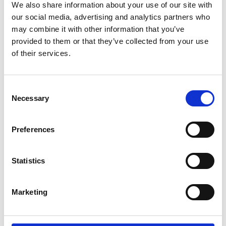
We also share information about your use of our site with
our social media, advertising and analytics partners who
Product informatie
Vergelijkbare producten
may combine it with other information that you’ve
provided to them or that they’ve collected from your use
of their services.
Beschrijving
De
EuroScaffold kamersteiger 135x190
is geschikt voor alle
Consent
werken op hoogte. Het vouwframe is voorzien van
Necessary
Selection
doorbouwpennen voor uitbreiding in de hoogte. De
EuroScaffold kamersteiger breed is uitbreidbaar tot werkhoogte
7,50 m.
Preferences
De horizontale sporten van de vouwunits zijn voorzien van een
antislipprofiel voor een betere grip. Het platform is om de 28
Statistics
cm in de hoogte verplaatsbaar. De brede kamersteiger is
eenvoudig in gebruik, makkelijk op te bergen en te vervoeren.
Marketing
De
EuroScaffold vouwsteiger breed
is gefabriceerd van
hoogwaardig aluminium en voldoet aan de geldende wet- en
regelgeving. Zowel professionals als particulieren gebruiken