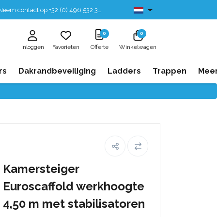
eem contact op +32 (0) 496 532 330
Leverbaar uit voorraad
0
0
Inloggen
Favorieten
Offerte
Winkelwagen
rs
Dakrandbeveiliging
Ladders
Trappen
Mee
Kamersteiger
Euroscaffold werkhoogte
4,50 m met stabilisatoren