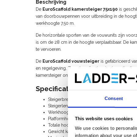
Beschrijving
De
EuroScaffold kamersteiger 75x190
is geschi
van doorbouwpennen voor uitbreiding in de hoogte.
werkhoogte 7,50 m.
De horizontale sporten van de vouwunits zijn voorzi
is om de 28 cm in de hoogte verplaatsbaar. De kam
te vervoeren.
De
EuroScaffold vouwsteiger
is gefabriceerd v
en regelgeving. Zowel professionals als particulie
kamersteiger onderdelen zijn los verkrijgbaar.
Specificaties:
Consent
Steigerbreedte: 0,75 m
Steigerlengte: 1,90 m
Werkhoogte: 4,50 m
This website uses cookies
Platformhoogte: 2,50 m
Totale hoogte rolsteiger: 3,70 m
We use cookies to personalis
Gewicht kamersteiger: 67,3 Kg
information about your use of