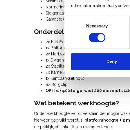
Maximale belasting: 250 Kg
other information that you’ve
Normering: NEN-EN 1004, EN 1298, TÜV-GS
Steigerklasse III (200 Kg/m²)
Consent
Garantie: 5 jaar
Necessary
Selection
Onderdelenlijst:
2x EuroScaffold 6-sports vouwunit 75-6
1x Platform met luik 190, hout
2x Horizontaal schoor 190
1x Diagonaal schoor 190
Deny
2x Stabilisator 200
4x Kamersteigerwiel 125 mm, rubber
1x Kantplankset hout
8x Borgclip
OPTIE: (4x) Steigerwiel 200 mm met stal
Wat betekent werkhoogte?
Onder werkhoogte wordt verstaan de hoogte waarop 
hiervoor gebruikt wordt is:
platformhoogte + 2 m
de praktijk, afhankelijk van uw eigen lengte.