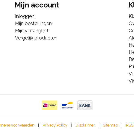
Mijn account
K
Inloggen
Kl
Mijn bestellingen
Ov
Mijn verlanglijst
Ce
Vergelijk producten
A
Ha
He
B
Pr
Ve
Vi
mene voorwaarden
|
Privacy Policy
|
Disclaimer
|
Sitemap
|
RSS