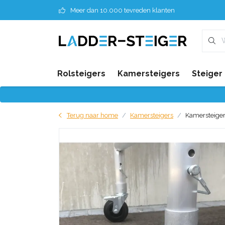
Meer dan 10.000 tevreden klanten
Rolsteigers
Kamersteigers
Steiger
Terug naar home
Kamersteigers
Kamersteiger