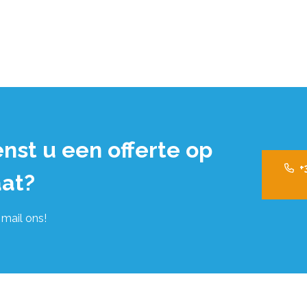
nst u een offerte op
+
at?
 mail ons!