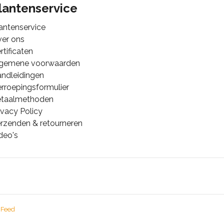
lantenservice
antenservice
er ons
rtificaten
lgemene voorwaarden
ndleidingen
rroepingsformulier
etaalmethoden
ivacy Policy
rzenden & retourneren
deo's
 Feed