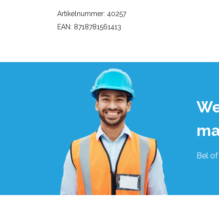
Artikelnummer: 40257
EAN: 8718781561413
We
ma
Bel of