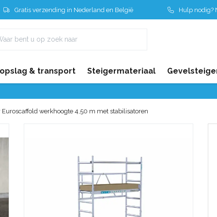
Gratis verzending in Nederland en België
Hulp nodig? N
 opslag & transport
Steigermateriaal
Gevelsteige
 Euroscaffold werkhoogte 4,50 m met stabilisatoren