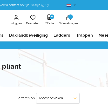
eem contact op +32 (0) 496 532 330
Leverbaar uit voorraad
0
0
Inloggen
Favorieten
Offerte
Winkelwagen
rs
Dakrandbeveiliging
Ladders
Trappen
Mee
pliant
Sorteren op