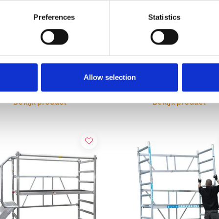
Preferences
Statistics
 RS Tower 34 rolstelling
Kamersteiger Euroscaffold
e 1 werkhoogte 2,75 m
werkhoogte 4,50 m met
stabilisatoren
,00
€895,00
€588,00
€1.063,48
Excl. Btw
Excl. Bt
Allow selection
Bekijk product
Bekijk product