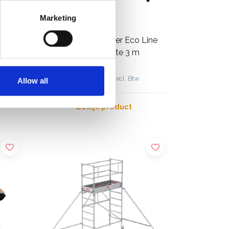
Marketing
Alumexx kamersteiger Eco Line
module A werkhoogte 3 m
€299,00
€307,61
w
Excl. Btw
Allow all
Bekijk product