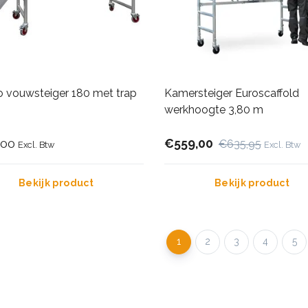
 vouwsteiger 180 met trap
Kamersteiger Euroscaffold
werkhoogte 3,80 m
,00
€559,00
€635,95
Excl. Btw
Excl. Btw
Bekijk product
Bekijk product
1
2
3
4
5