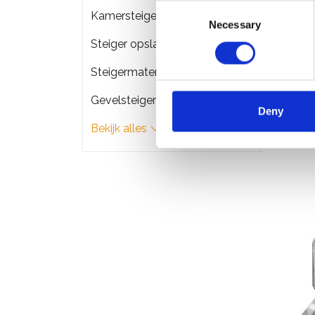
Consent
Kamersteigers
Necessary
Selection
Steiger opslag & transport
Altrex
Steigermateriaal
modul
Gevelsteigers
€544
Deny
Bekijk alles