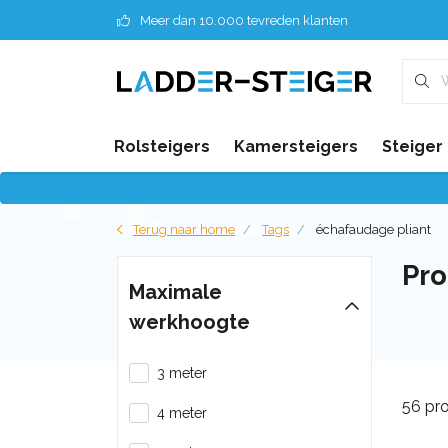
Meer dan 10.000 tevreden klanten
Rolsteigers
Kamersteigers
Steiger
Terug naar home
Tags
échafaudage pliant
Pro
Maximale
werkhoogte
3 meter
56 pr
4 meter