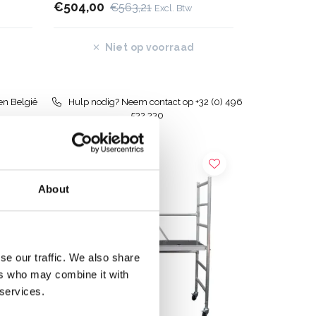
€504,00
€563,21
Excl. Btw
Niet op voorraad
en België
Hulp nodig? Neem contact op +32 (0) 496
532 330
About
se our traffic. We also share
ers who may combine it with
 services.