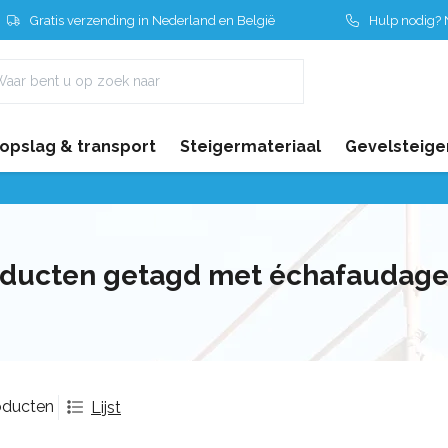
Gratis verzending in Nederland en België
Hulp nodig? N
 opslag & transport
Steigermateriaal
Gevelsteige
ducten getagd met échafaudage 
oducten
Lijst