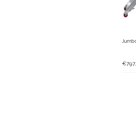
Jumbo
€797