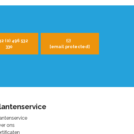
32 (0) 496 532
330
[email protected]
lantenservice
antenservice
er ons
rtificaten