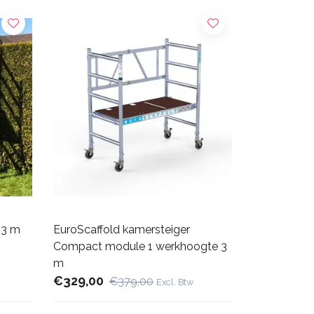
 3 m
EuroScaffold kamersteiger
Compact module 1 werkhoogte 3
m
€329,00
€379,00
Excl. Btw