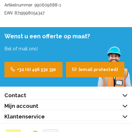
Artikelnummer: 990609688-1
EAN: 8719998054347
Wenst u een offerte op maat?
Bel of mail ons!
+32 (0) 496 532 330
[email protected]
Contact
Mijn account
Klantenservice