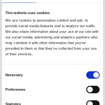
€196,00
€209,67
Excl. Btw
€237,16
€253,70
Incl. BTW
This website uses cookies
Gratis verzending binnen 1-3 werkdagen of afhalen in
We use cookies to personalise content and ads, to
Etten-Leur of Maaseik (contacteer onze klantenservice)
provide social media features and to analyse our traffic.
We also share information about your use of our site with
our social media, advertising and analytics partners who
may combine it with other information that you’ve
Toevoegen aan winkelwagen
provided to them or that they’ve collected from your use
of their services.
Toevoegen aan offerte
Consent
Opslaan in favorieten
Necessary
Selection
Preferences
Product informatie
Vergelijkbare producten
Statistics