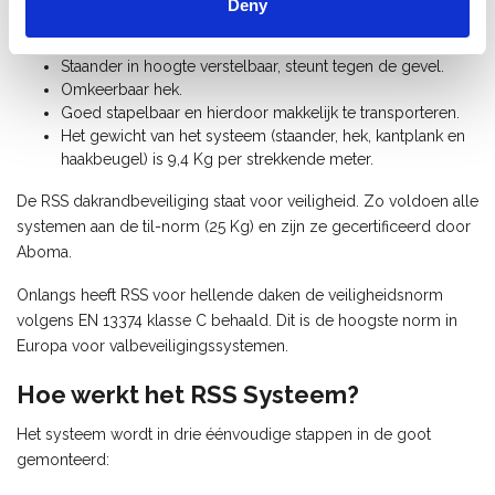
Deny
Zeer snel en eenvoudig te (de-)monteren.
Gemaakt van hoogwaardig aluminium, zeer licht.
Staander in hoogte verstelbaar, steunt tegen de gevel.
Omkeerbaar hek.
Goed stapelbaar en hierdoor makkelijk te transporteren.
Het gewicht van het systeem (staander, hek, kantplank en
haakbeugel) is 9,4 Kg per strekkende meter.
De RSS dakrandbeveiliging staat voor veiligheid. Zo voldoen alle
systemen aan de til-norm (25 Kg) en zijn ze gecertificeerd door
Aboma.
Onlangs heeft RSS voor hellende daken de veiligheidsnorm
volgens EN 13374 klasse C behaald. Dit is de hoogste norm in
Europa voor valbeveiligingssystemen.
Hoe werkt het RSS Systeem?
Het systeem wordt in drie éénvoudige stappen in de goot
gemonteerd: