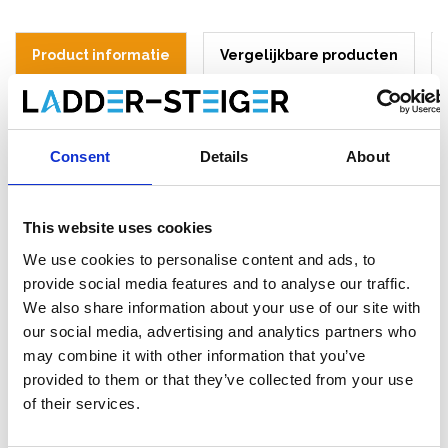
Product informatie
Vergelijkbare producten
Beschrijving
Consent
Details
About
RSS dakrandbeveiliging lengte 27 meter.
Onderdelenlijst:
This website uses cookies
10x RSS valbeveiliging staander
We use cookies to personalise content and ads, to
9x RSS valbeveiliging leuning / hek 3 m
9x RSS valbeveiliging houten kantplank 3 m
provide social media features and to analyse our traffic.
9x RSS valbeveiliging haakbeugel
We also share information about your use of our site with
our social media, advertising and analytics partners who
* Het aantal onderdelen op de foto's kan afwijken.
may combine it with other information that you’ve
Bovenstaande onderdelenlijst is van toepassing.
provided to them or that they’ve collected from your use
of their services.
RSS Roof Safety Systems
valbeveiliging voor hellende daken