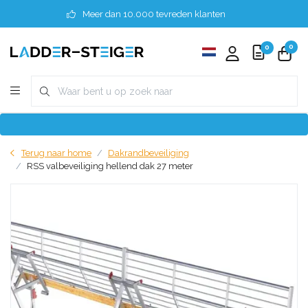
Meer dan 10.000 tevreden klanten
0
0
Terug naar home
Dakrandbeveiliging
RSS valbeveiliging hellend dak 27 meter