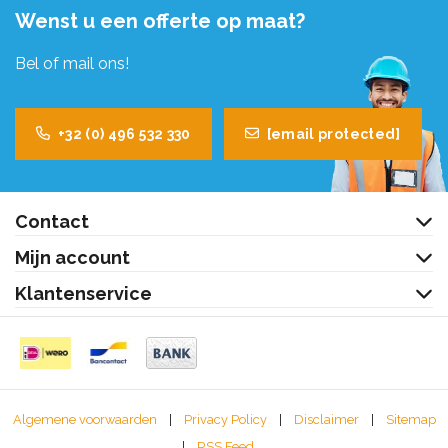
Wenst u een offerte op maat?
Bel of mail ons!
+32 (0) 496 532 330
[email protected]
Contact
Mijn account
Klantenservice
Algemene voorwaarden
|
Privacy Policy
|
Disclaimer
|
Sitemap
|
RSS Feed