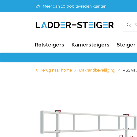
Meer dan 10.000 tevreden klanten
Rolsteigers
Kamersteigers
Steiger
Terug naar home
Dakrandbeveiliging
RSS val