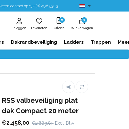
eem contact op +32 (0) 496 532 330
Leverbaar uit voorraad
0
0
Inloggen
Favorieten
Offerte
Winkelwagen
rs
Dakrandbeveiliging
Ladders
Trappen
Mee
RSS valbeveiliging plat
dak Compact 20 meter
€2.458,00
€2.889,83
Excl. Btw