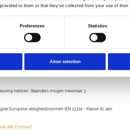
n weerzijden een contragewicht (betonblok) te plaatsen.
 provided to them or that they’ve collected from your use of their
angen en gezekerd door de klemhaken.
steem verkrijgbaar in combinatie met een hoogwaardig
Preferences
Statistics
pslag en transport van het Compact systeem alleen maar
l met het oude RSS plat dak systeem. Hierdoor kun je
ppelen met elkaar.
Allow selection
bben. Indien de dakrand lager is dan 15 cm dient de RSS
ning tussen het werkoppervlak en de kantplank mag maximaal
steuning hebben. Staanders mogen maximaal 3
gste Europese veiligheidsnormen (EN 13374 - Klasse A), aan
plat dak Compact