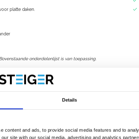
oor platte daken.
ander
 Bovenstaande onderdelenlijst is van toepassing.
lat dak Compact
ieuw ontwikkeld collectief plat dak
 efficiëntie, gebruiksvriendelijkheid en competitieve
Details
en door één individu en neemt weinig ruimte in op het dak
n bestaat het Compact systeem slechts uit drie onderdelen,
e content and ads, to provide social media features and to analy
 our site with our social media, advertising and analytics partn