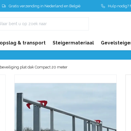
Gratis verzending in Nederland en België
Hulp nodig? N
 opslag & transport
Steigermateriaal
Gevelsteige
beveiliging plat dak Compact 20 meter