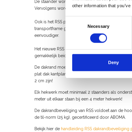
De staander wordt op zijn plaats gehouden door aa
other information that you’ve
Vervolgens wordt het hekwerk in de staander geh
Consent
Ook is het RSS plat dak Compact valbeveiliging sy
Necessary
Selection
transportframe geschikt tot 40 meter. Dit maakt o
eenvoudiger.
Het nieuwe RSS Compact systeem is ook compatibe
gemakkelijk beide systemen toepassen, en doorko
Deny
De dakrand moet een minimale hoogte van 15 cm he
plat dak kantplank gemonteerd te worden. De ope
2 cm zijn!
Elk hekwerk moet minimaal 2 staanders als onder
meter uit elkaar staan bij een 4 meter hekwerk!
De dakrandbeveiliging van RSS voldoet aan de hoo
de til-norm (25 kg), gecertificeerd door ABOMA.
Bekijk hier de
handleiding RSS dakrandbeveiliging 