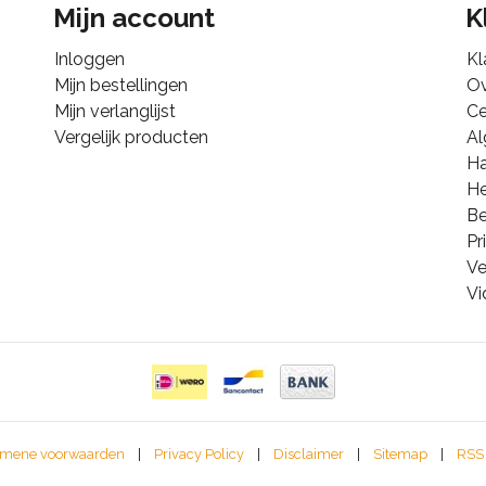
Mijn account
K
Inloggen
Kl
Mijn bestellingen
Ov
Mijn verlanglijst
Ce
Vergelijk producten
A
Ha
He
B
Pr
Ve
Vi
mene voorwaarden
|
Privacy Policy
|
Disclaimer
|
Sitemap
|
RSS