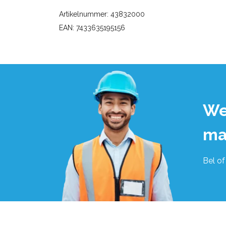
Artikelnummer: 43832000
EAN: 7433635195156
We
ma
Bel of