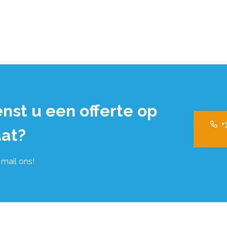
nst u een offerte op
+
at?
 mail ons!