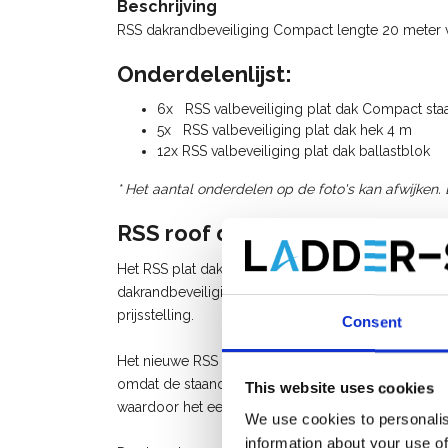
Beschrijving
RSS dakrandbeveiliging Compact lengte 20 meter v
Onderdelenlijst:
6x RSS valbeveiliging plat dak Compact sta
5x RSS valbeveiliging plat dak hek 4 m
12x RSS valbeveiliging plat dak ballastblok
* Het aantal onderdelen op de foto's kan afwijken.
RSS roof dakrandbeveiliging p
Het RSS plat dak Compact systeem (60 cm) is een n
dakrandbeveiligingssysteem, wat zich onderscheid in
prijsstelling.
Consent
Het nieuwe RSS systeem is gemakkelijk op te bouw
omdat de staander slechts 60 cm lang is. Bovendie
This website uses cookies
waardoor het eenvoudig en snel is op te bouwen.
We use cookies to personalis
information about your use of