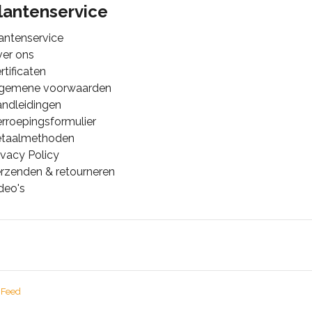
lantenservice
antenservice
er ons
rtificaten
lgemene voorwaarden
ndleidingen
rroepingsformulier
etaalmethoden
ivacy Policy
rzenden & retourneren
deo's
 Feed