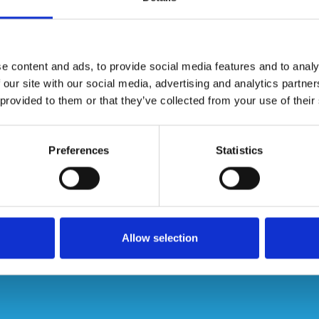
riële omgevingen. Deze
verrijdbare aluminium
n ruim
werkplatform van 600 x 510 mm
met kantplank en
280 mm
.
e content and ads, to provide social media features and to analy
lk met optrekbare wielen is de magazijntrap eenvoudig te
 our site with our social media, advertising and analytics partn
 constructie met vuilafstotende polyester coating zorgt
 provided to them or that they’ve collected from your use of their
iligheid is de trap standaard voorzien van
twee opgaande
lfsluitende veiligheidsdeur
.
 treden
is ideaal voor warenhuizen, onderhoud en
Preferences
Statistics
ssentieel zijn.
Allow selection