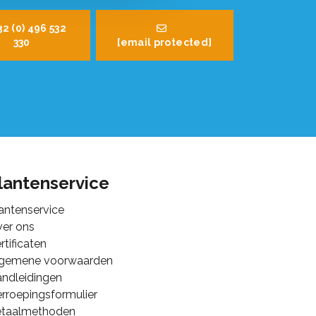
32 (0) 496 532
330
[email protected]
lantenservice
antenservice
er ons
rtificaten
lgemene voorwaarden
ndleidingen
rroepingsformulier
etaalmethoden