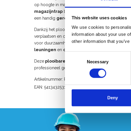
op hoogte in magazijnen, werkplaatsen en indust
magazijntrap
beschikt over
antislip treden
, ee
This website uses cookies
een handig
gereedschapsplatform van 600 x 
We use cookies to personalis
Dankzij het plooibare ontwerp en de stabiliteitsba
information about your use of
verplaatsen en compact op te bergen. De aluminium
other information that you’ve
voor duurzaamheid en schoon werken. Voor extra ve
leuningen
en
optioneel leverbaar met een ze
Consent
Deze
plooibare mobiele magazijntrap met 12
Necessary
Selection
professioneel gebruik waar stabiliteit en veiligheid e
Artikelnummer: PMP12
EAN: 5413432531120
Deny