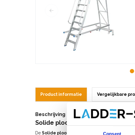
Product informatie
Vergelijkbare pr
Beschrijving
Solide plooibaar mobiel platform
De
Solide plooibare mobiele platformtrap 12
Consent