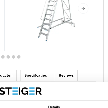
oducten
Specificaties
Reviews
 12 treden – PMP12
 treden
is een veilige en praktische oplossing voor werken
Details