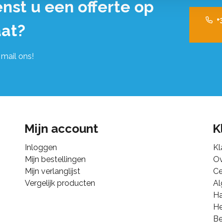
nst u een offerte op
+
at?
 mail ons!
Mijn account
K
Inloggen
Kl
Mijn bestellingen
Ov
Mijn verlanglijst
Ce
Vergelijk producten
A
Ha
He
B