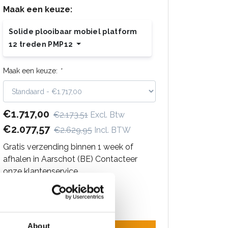
Maak een keuze:
Solide plooibaar mobiel platform
12 treden PMP12
Maak een keuze:
*
€1.717,00
€2.173,51
Excl. Btw
€2.077,57
€2.629,95
Incl. BTW
Gratis verzending binnen 1 week of
afhalen in Aarschot (BE) Contacteer
onze klantenservice
About