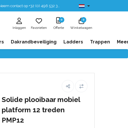
eem contact op +32 (0) 496 532 330
Leverbaar uit voorraad
0
0
Inloggen
Favorieten
Offerte
Winkelwagen
rs
Dakrandbeveiliging
Ladders
Trappen
Mee
Solide plooibaar mobiel
platform 12 treden
PMP12