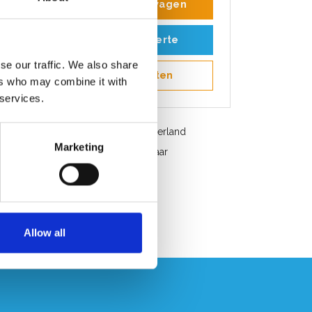
Toevoegen aan winkelwagen
Toevoegen aan offerte
se our traffic. We also share
Opslaan in favorieten
ers who may combine it with
 services.
Gratis verzending in België en Nederland
Marketing
Snelle service. Uit voorraad leverbaar
Professioneel advies
Klantbeoordeling 9,2/10
Allow all