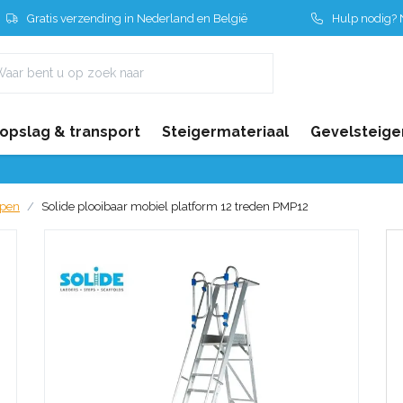
Gratis verzending in Nederland en België
Hulp nodig? N
 opslag & transport
Steigermateriaal
Gevelsteige
ppen
Solide plooibaar mobiel platform 12 treden PMP12