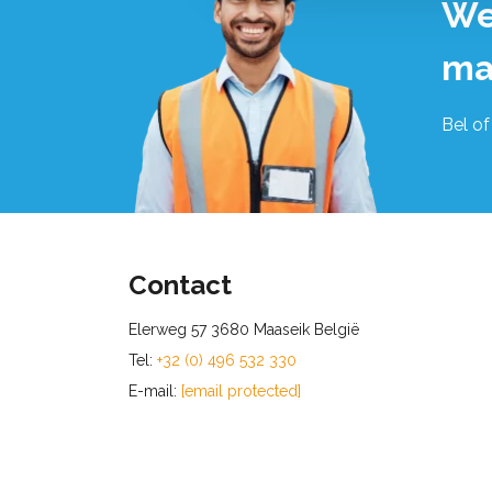
We
ma
Bel of
Contact
Elerweg 57 3680 Maaseik België
Tel:
+32 (0) 496 532 330
E-mail:
[email protected]