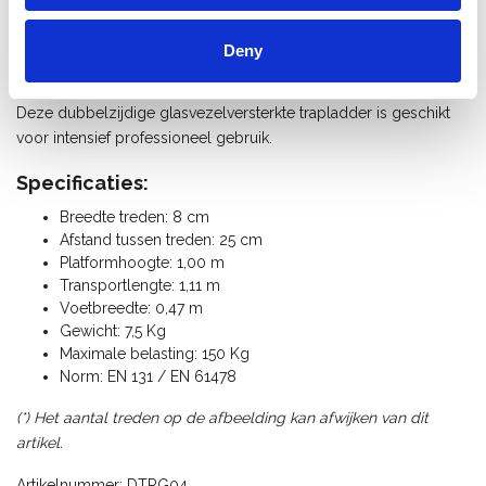
Excellente elektrische isolatie eigenschap: 13,5 kV/cm.
Goede chemische bestendigheid in zowel zure als basisch
Deny
milieus.
Deze dubbelzijdige glasvezelversterkte trapladder is geschikt
voor intensief professioneel gebruik.
Specificaties:
Breedte treden: 8 cm
Afstand tussen treden: 25 cm
Platformhoogte: 1,00 m
Transportlengte: 1,11 m
Voetbreedte: 0,47 m
Gewicht: 7,5 Kg
Maximale belasting: 150 Kg
Norm: EN 131 / EN 61478
(*) Het aantal treden op de afbeelding kan afwijken van dit
artikel.
Artikelnummer: DTRG04