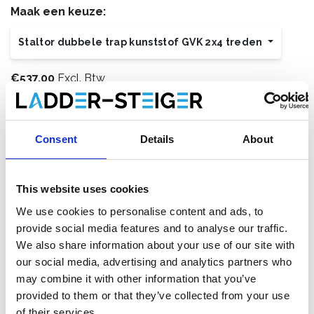
Maak een keuze:
Staltor dubbele trap kunststof GVK 2x4 treden
€537,00
Excl. Btw
€649,77
Incl. BTW
Op voorraad bij onze leverancier, levertermijn 1-2 weken.
Gratis verzending
Consent
Details
About
This website uses cookies
We use cookies to personalise content and ads, to
Toevoegen aan winkelwagen
provide social media features and to analyse our traffic.
We also share information about your use of our site with
Toevoegen aan offerte
our social media, advertising and analytics partners who
may combine it with other information that you’ve
Opslaan in favorieten
provided to them or that they’ve collected from your use
of their services.