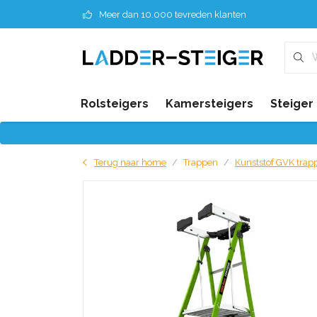
Meer dan 10.000 tevreden klanten
Rolsteigers
Kamersteigers
Steiger
Terug naar home
Trappen
Kunststof GVK trap