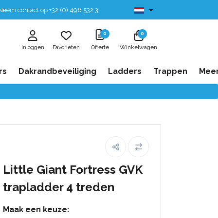
eem contact op +32 (0) 496 532 330
Leverbaar uit voorraad
0
0
Inloggen
Favorieten
Offerte
Winkelwagen
rs
Dakrandbeveiliging
Ladders
Trappen
Mee
Little Giant Fortress GVK
trapladder 4 treden
Maak een keuze: