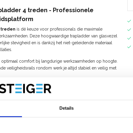
pladder 4 treden - Professionele
eidsplatform
4 treden
is dé keuze voor professionals die maximale
un werkzaamheden. Deze hoogwaardige trapladder van glasvezel
ijke stevigheid en is dankzij het niet-geleidende materiaal
laties.
dt optimaal comfort bij langdurige werkzaamheden op hoogte.
e veiligheidsrails rondom werk je altijd stabiel en veilig met
Fortress trapladder?
ewicht, sterk en niet-geleidend
angdurig gebruik
Details
tijdens werkzaamheden
ndersteuning
 bij de onderste trede om valrisico te beperken
bergvakken, magnetische inkepingen en afsluitbaar