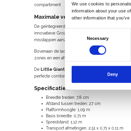
We use cookies to personalis
compartiment
information about your use of
Maximale veiligheid en gebruiksgem
other information that you’ve
De geïntegreerde leuning zorgt voor extra onderst
Consent
innovatieve Ground Cue geluidssignaal waarschuwt 
Necessary
Selection
misstappen aanzienlijk wordt verminderd.
Bovenaan de ladder bevindt zich een praktische m
zones en een afsluitbaar middenvak. Zo heb je al je
De
Little Giant Fortress trapladder 4 treden
is
Deny
perfecte combinatie van veiligheid, duurzaamheid 
Specificaties:
Breedte treden: 7,8 cm
Afstand tussen treden: 27 cm
Platformhoogte: 1,09 m
Basis breedte: 0,71 m
Spreidstand: 1,12 m
Transport afmetingen: 2,51 x 0,71 x 0,11 m