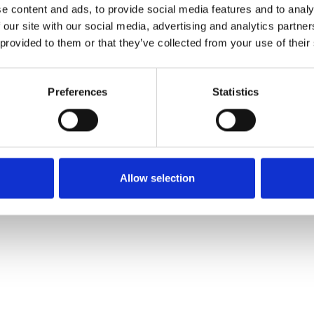
e content and ads, to provide social media features and to analy
 our site with our social media, advertising and analytics partn
ak
 provided to them or that they’ve collected from your use of their
euning en helpt je eenvoudig je evenwicht te bewaren. Het
wanneer je de onderste trede bereikt, waardoor het risico op
Preferences
Statistics
ultifunctionele gereedschapshouder met gaten, magnetische
 gereedschap altijd binnen handbereik en werk je efficiënter.
 ontwikkeld voor intensief professioneel gebruik en biedt een
Allow selection
en werkcomfort.