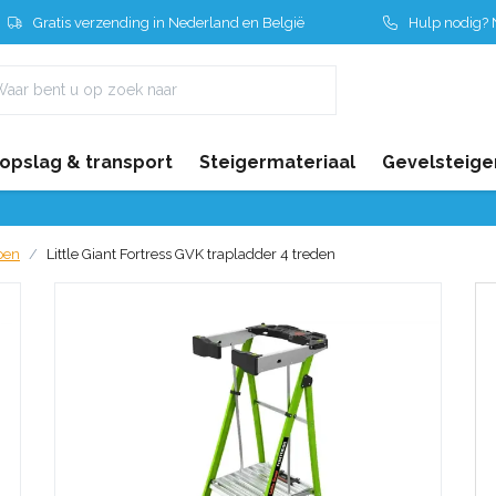
Gratis verzending in Nederland en België
Hulp nodig? N
 opslag & transport
Steigermateriaal
Gevelsteige
pen
Little Giant Fortress GVK trapladder 4 treden