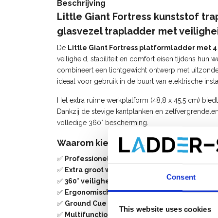
Beschrijving
Little Giant
Fortress kunststof tra
glasvezel trapladder met veiligh
De
Little Giant Fortress platformladder met 
veiligheid, stabiliteit en comfort eisen tijdens h
combineert een lichtgewicht ontwerp met uitzonderl
ideaal voor gebruik in de buurt van elektrische instal
Het extra ruime werkplatform (48,8 x 45,5 cm) bie
Dankzij de stevige kantplanken en zelfvergrendelend
volledige 360° bescherming.
Waarom kiezen voor de Little Giant 
✅
Professionele glasvezel constructie
– lichtg
✅
Extra groot werkplatform
– comfortabel bij l
Consent
✅
360° veiligheidsrails
– maximale bescherming 
✅
Ergonomische leuning
– extra stabiliteit en o
✅
Ground Cue veiligheidssysteem
– waarschuwt
This website uses cookies
✅
Multifunctionele gereedschapsbak
– met op