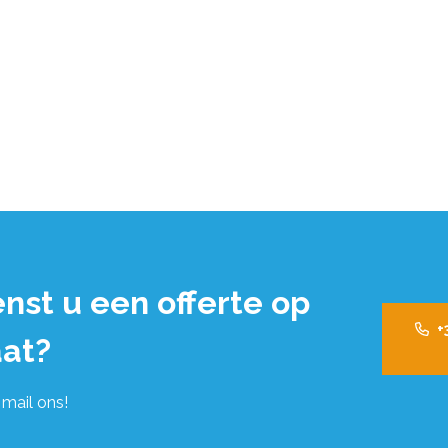
nst u een offerte op
+
at?
 mail ons!