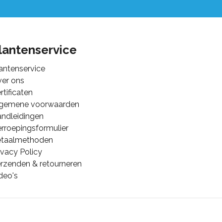
lantenservice
antenservice
er ons
rtificaten
lgemene voorwaarden
ndleidingen
rroepingsformulier
etaalmethoden
ivacy Policy
rzenden & retourneren
deo's