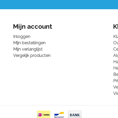
Mijn account
K
Inloggen
Kl
Mijn bestellingen
Ov
Mijn verlanglijst
Ce
Vergelijk producten
A
Ha
He
B
Pr
Ve
Vi