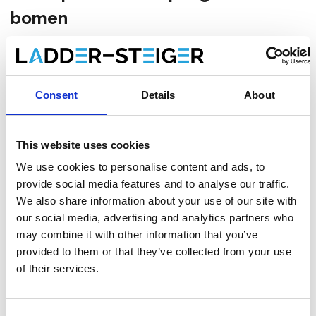
bomen
Maak een keuze:
Staltor kunststof glasvezel ladder 2x10 sporten
Consent
Details
About
met opengaande bomen
€921,00
Excl. Btw
This website uses cookies
€1.114,41
Incl. BTW
We use cookies to personalise content and ads, to
Op voorraad bij onze leverancier, levertermijn 1-2 weken.
provide social media features and to analyse our traffic.
Gratis verzending
We also share information about your use of our site with
our social media, advertising and analytics partners who
may combine it with other information that you’ve
provided to them or that they’ve collected from your use
of their services.
Toevoegen aan winkelwagen
Toevoegen aan offerte