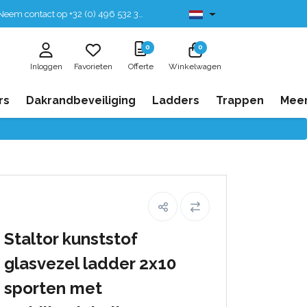
eem contact op +32 (0) 496 532 330
Leverbaar uit voorraad
0
0
Inloggen
Favorieten
Offerte
Winkelwagen
rs
Dakrandbeveiliging
Ladders
Trappen
Mee
Staltor kunststof
glasvezel ladder 2x10
sporten met