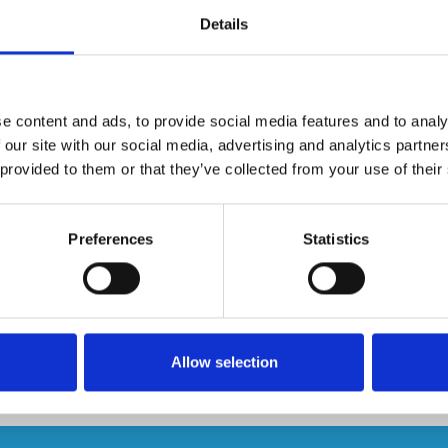
ikt worden als schuifladder of in A-vorm.
Details
mische industrie en voedingsnijverheid.
n kunststof sporten diameter 27 mm & een stabilisatiebalk.
e content and ads, to provide social media features and to analy
 our site with our social media, advertising and analytics partn
 provided to them or that they’ve collected from your use of their
Preferences
Statistics
Allow selection