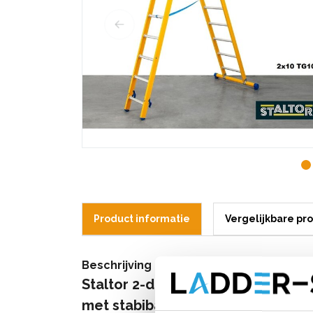
Product informatie
Vergelijkbare pr
Beschrijving
Staltor 2-delige glasvezel verste
met stabibalk