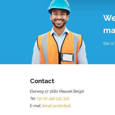
We
ma
Bel of
Contact
Elerweg 57 3680 Maaseik België
Tel:
+32 (0) 496 532 330
E-mail:
[email protected]