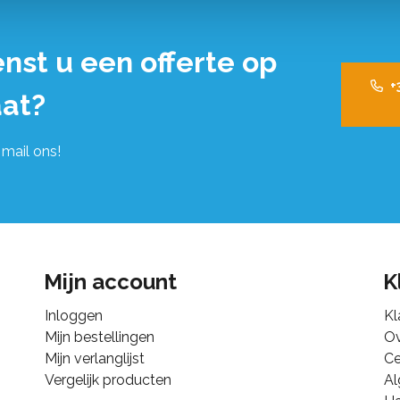
nst u een offerte op
+
at?
 mail ons!
Mijn account
K
Inloggen
Kl
Mijn bestellingen
Ov
Mijn verlanglijst
Ce
Vergelijk producten
A