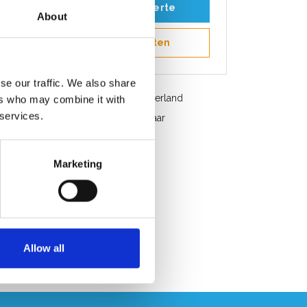
Toevoegen aan offerte
About
Opslaan in favorieten
se our traffic. We also share
Gratis verzending in België en Nederland
ers who may combine it with
 services.
Snelle service. Uit voorraad leverbaar
Professioneel advies
Klantbeoordeling 9,2/10
Marketing
Allow all