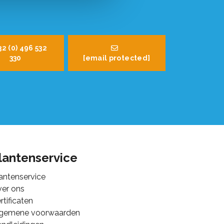
32 (0) 496 532
330
[email protected]
lantenservice
antenservice
er ons
rtificaten
lgemene voorwaarden