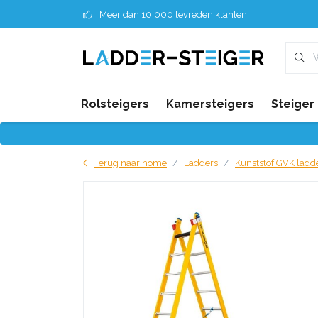
Meer dan 10.000 tevreden klanten
Rolsteigers
Kamersteigers
Steiger
Terug naar home
Ladders
Kunststof GVK ladd