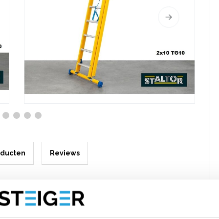
oducten
Reviews
rkte kunststof GVK ladder 2x10 sporten