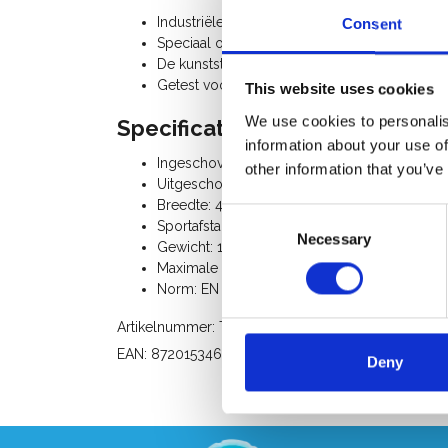
Industriële kunststof reformladder, kan gebru
Consent
Speciaal ontworpen voor de elektrische, che
De kunststof glasvezel ladder is voorzien va
Getest voor een gebruik bij 30.000 Volt.
This website uses cookies
We use cookies to personalis
Specificaties:
information about your use of
Ingeschoven lengte: 2,72 m
other information that you’ve
Uitgeschoven lengte: 4,47 m
Breedte: 42 cm / 82 cm (stabilisatiebalk)
Consent
Sportafstand: 25 cm
Necessary
Selection
Gewicht: 16 Kg
Maximale belasting: 150 Kg
Norm: EN 131 - EN 61478 (30 kV)
Artikelnummer: TG10
EAN: 8720153468701
Deny