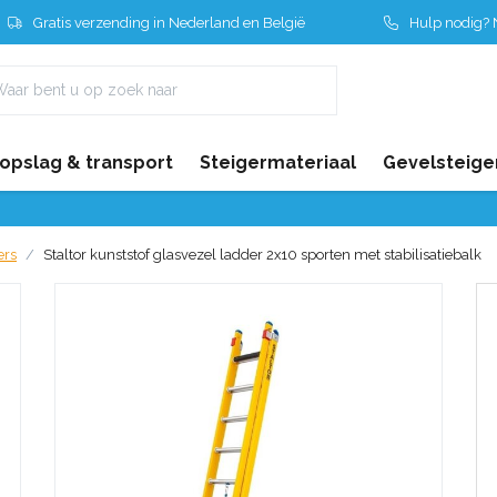
Gratis verzending in Nederland en België
Hulp nodig? N
 opslag & transport
Steigermateriaal
Gevelsteige
ers
Staltor kunststof glasvezel ladder 2x10 sporten met stabilisatiebalk