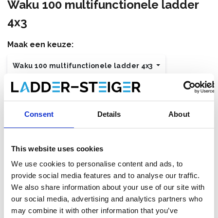
Waku 100 multifunctionele ladder
4x3
Maak een keuze:
Waku 100 multifunctionele ladder 4x3
€353,00
Excl. Btw
€427,13
Incl. BTW
Consent
Details
About
Gratis verzending binnen 1-3 werkdagen. Zelf afhalen is
mogelijk in Zevenaar (NL) of Maaseik (BE)
This website uses cookies
We use cookies to personalise content and ads, to
provide social media features and to analyse our traffic.
Toevoegen aan winkelwagen
We also share information about your use of our site with
our social media, advertising and analytics partners who
Toevoegen aan offerte
may combine it with other information that you’ve