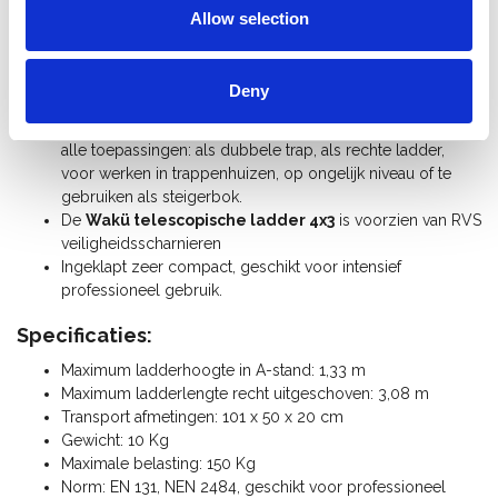
vervaardigd van een hoogwaardige kwaliteit aluminium.
Allow selection
De ladderbomen zijn aan beide uiteinden conisch
uitlopend voor extra stabiliteit.
De multifunctionele telescopische wakü ladders hebben
Deny
een systeem waarbij het binnendeel in het buitendeel
instelbaar is waardoor ze gebruikt kunnen worden voor
alle toepassingen: als dubbele trap, als rechte ladder,
voor werken in trappenhuizen, op ongelijk niveau of te
gebruiken als steigerbok.
De
Wakü telescopische ladder 4x3
is voorzien van RVS
veiligheidsscharnieren
Ingeklapt zeer compact, geschikt voor intensief
professioneel gebruik.
Specificaties:
Maximum ladderhoogte in A-stand: 1,33 m
Maximum ladderlengte recht uitgeschoven: 3,08 m
Transport afmetingen: 101 x 50 x 20 cm
Gewicht: 10 Kg
Maximale belasting: 150 Kg
Norm: EN 131, NEN 2484, geschikt voor professioneel