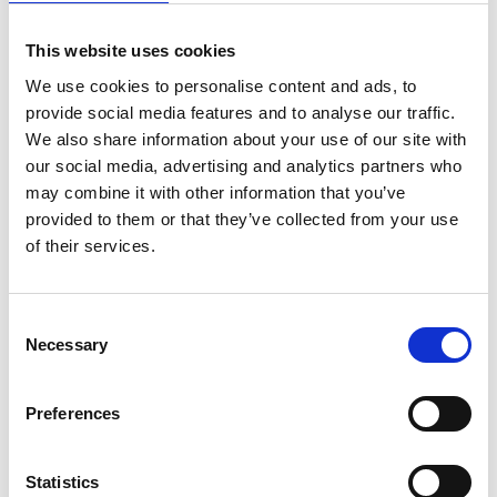
This website uses cookies
We use cookies to personalise content and ads, to
provide social media features and to analyse our traffic.
We also share information about your use of our site with
our social media, advertising and analytics partners who
may combine it with other information that you’ve
provided to them or that they’ve collected from your use
of their services.
ASC tour roulante
ASC tour roulante
universelle 75 x 250
universelle 75 x 305
Consent
hauteur travail 9,2 m
hauteur travail 9,2 m
Necessary
Selection
€2.349,00
€2.469,00
€2.915,60
€3.054,68
HT
HT
Preferences
Afficher le produit
Afficher le produit
Statistics