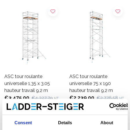
ASC tour roulante
ASC tour roulante
universelle 1,35 x 3,05
universelle 75 x 190
hauteur travail 9,2 m
hauteur travail 9,2 m
€3.475,00
€2.239,00
€4.327,79
€2.776,58
HT
HT
Afficher le produit
Afficher le produit
Consent
Details
About