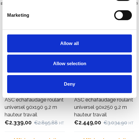
Plus de 10 000 clients satisfaits
Livraison gratuite aux Pays-Bas
et en Belgique
Marketing
Allow all
Allow selection
Deny
ASC échafaudage roulant
ASC échafaudage roulant
universel 90x190 9,2 m
universel 90x250 9,2 m
hauteur travail
hauteur travail
€2.339,00
€2.449,00
€2.895,88
€3.034,90
HT
HT