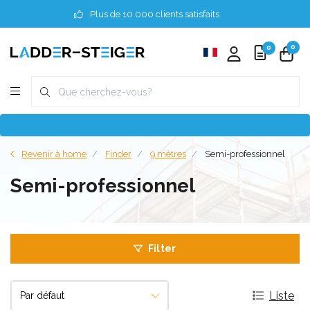
Plus de 10 000 clients satisfaits
0
0
Revenir à home
Finder
9 mètres
Semi-professionnel
Semi-professionnel
Filter
Liste