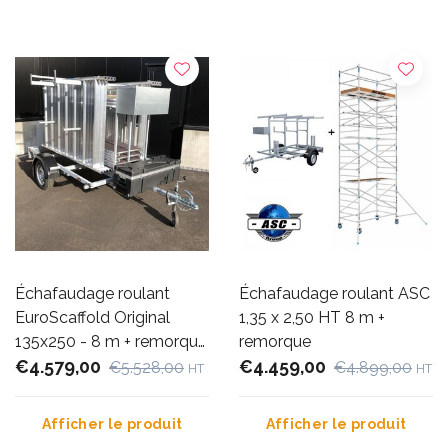
Échafaudage roulant
Échafaudage roulant ASC
EuroScaffold Original
1,35 x 2,50 HT 8 m +
135x250 - 8 m + remorque
remorque
fermée
€4.579,00
€4.459,00
€5.528,00
€4.899,00
HT
HT
Afficher le produit
Afficher le produit