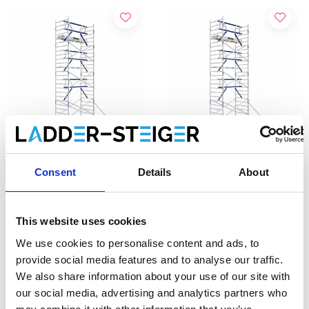
Échafaudage roulant ASC
Échafaudage roulant ASC
Consent
Details
About
AGS Pro single 135 x 250 x
AGS Pro single 135 x 305 x
8,2 m hauteur travail
8,2 m hauteur travail
This website uses cookies
€3.359,00
€3.539,00
€4.167,97
€4.380,51
HT
HT
We use cookies to personalise content and ads, to
provide social media features and to analyse our traffic.
Afficher le produit
Afficher le produit
We also share information about your use of our site with
our social media, advertising and analytics partners who