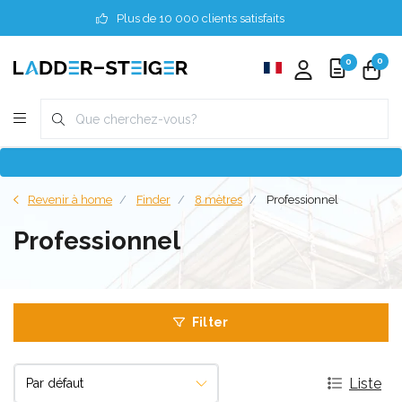
Plus de 10 000 clients satisfaits
0
0
Revenir à home
Finder
8 mètres
Professionnel
Professionnel
Filter
Liste