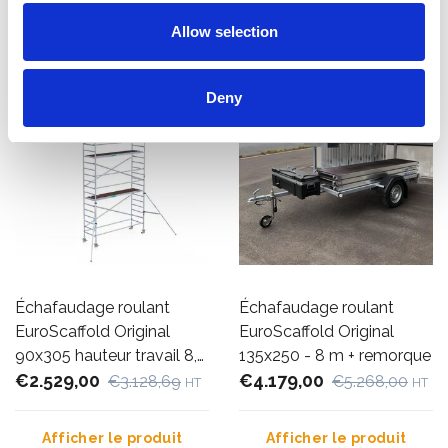
Afficher le produit
Afficher le produit
Allow selection
Deny
Échafaudage roulant
Échafaudage roulant
EuroScaffold Original
EuroScaffold Original
90x305 hauteur travail 8,2
135x250 - 8 m + remorque
m
€2.529,00
€4.179,00
€3.128,69
€5.268,00
HT
HT
Afficher le produit
Afficher le produit