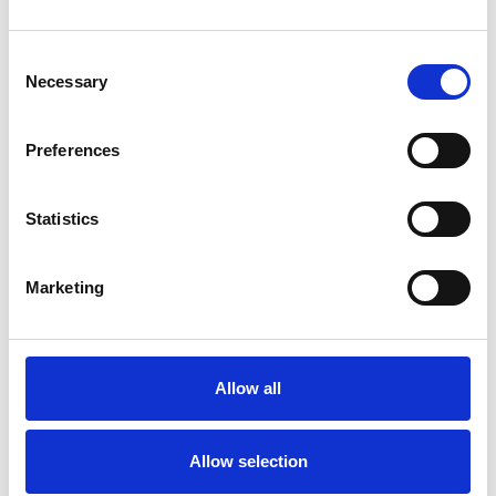
Consent
Necessary
Selection
Preferences
Statistics
Marketing
ASC échafaudage roulant
universel 90x305 10,2 m
hauteur travail
Allow all
€2.699,00
€3.340,74
HT
Afficher le produit
Allow selection