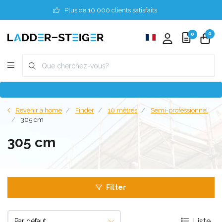
Plus de 10 000 clients satisfaits
0
0
Revenir à home
Finder
10 mètres
Semi-professionnel
305 cm
305 cm
Filter
Liste