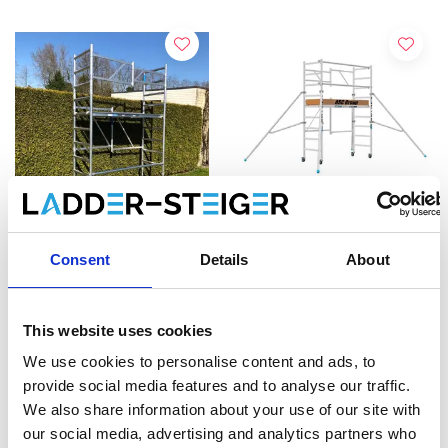
Consent
Details
About
Échafaudage de jardin
Échafaudage pliant ASC
ASC hauteur de travail 4
A-line hauteur de travail
m
3,85 m
This website uses cookies
€779,00
€929,00
€1.103,50
HT
HT
We use cookies to personalise content and ads, to
provide social media features and to analyse our traffic.
Afficher le produit
Afficher le produit
We also share information about your use of our site with
our social media, advertising and analytics partners who