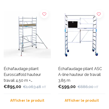
Échafaudage pliant
Échafaudage pliant ASC
Euroscaffold hauteur
A-line hauteur de travail
travail 4,50 m +
3,85 m
stabilisateurs
€895,00
€599,00
€1.063,48
€686,00
HT
HT
Afficher le produit
Afficher le produit