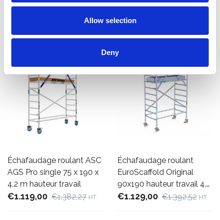
Afficher le produit
Afficher le produit
Allow selection
Deny
Échafaudage roulant ASC
Échafaudage roulant
AGS Pro single 75 x 190 x
EuroScaffold Original
4,2 m hauteur travail
90x190 hauteur travail 4,2
€1.119,00
m
€1.129,00
€1.382,27
€1.392,52
HT
HT