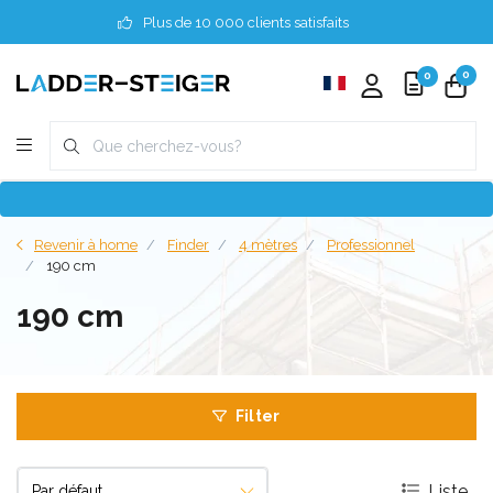
Plus de 10 000 clients satisfaits
0
0
Revenir à home
Finder
4 mètres
Professionnel
190 cm
190 cm
Filter
Liste