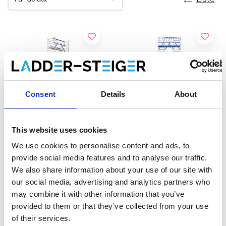
Consent
Details
About
This website uses cookies
We use cookies to personalise content and ads, to
Échafaudage roulant ASC
Échafaudage roulant ASC
provide social media features and to analyse our traffic.
AGS Pro single 135 x 305 x
AGS Pro double 135 x 305
We also share information about your use of our site with
11,2 m hauteur travail
x 11,2 m hauteur travail
our social media, advertising and analytics partners who
€4.539,00
€5.289,00
€5.625,68
€6.553,05
HT
HT
may combine it with other information that you’ve
provided to them or that they’ve collected from your use
Afficher le produit
Afficher le produit
of their services.