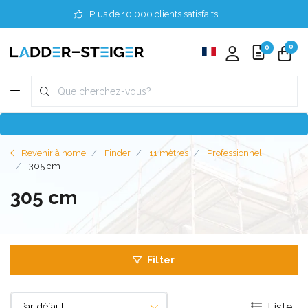
Plus de 10 000 clients satisfaits
0
0
Revenir à home
Finder
11 mètres
Professionnel
305 cm
305 cm
Filter
Liste