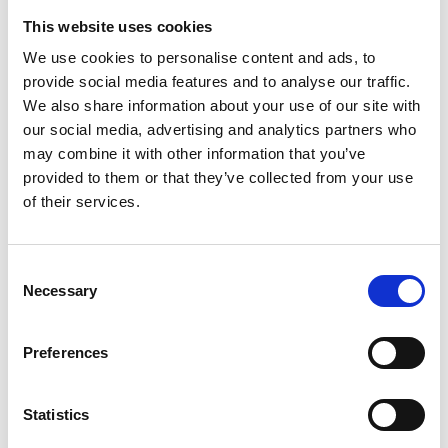
This website uses cookies
We use cookies to personalise content and ads, to
provide social media features and to analyse our traffic.
We also share information about your use of our site with
our social media, advertising and analytics partners who
may combine it with other information that you’ve
provided to them or that they’ve collected from your use
of their services.
Consent
Échafaudage roulant
Échafaudage roulant ASC
Necessary
Selection
EuroScaffold Original
AGS Pro double 135 x 305
135x305 hauteur travail
x 14,2 m hauteur travail
Preferences
14,2 m
€4.939,00
€7.039,00
€6.119,00
€8.724,65
HT
HT
Afficher le produit
Afficher le produit
Statistics