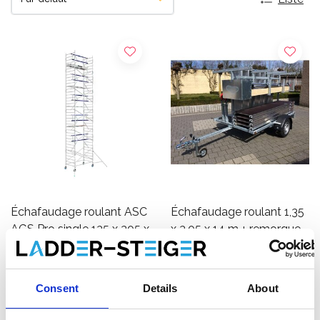
Échafaudage roulant ASC
Échafaudage roulant 1,35
AGS Pro single 135 x 305 x
x 3,05 x 14 m + remorque
14,2 m hauteur travail
€6.299,00
€7.159,00
€7.804,12
HT
HT
Consent
Details
About
Afficher le produit
Afficher le produit