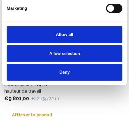
Marketing
Allow all
Allow selection
Deny
Échafaudage d'escalier
ASC 135x305 - 14 m
hauteur de travail
€9.801,00
€12.159,22
HT
Afficher le produit