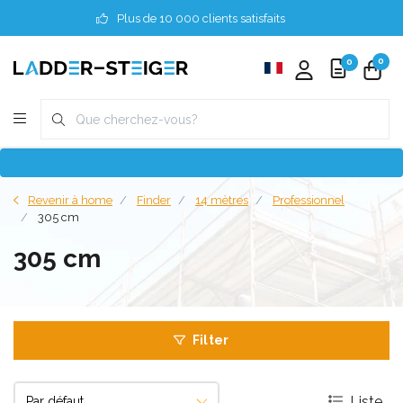
Plus de 10 000 clients satisfaits
0
0
Revenir à home
Finder
14 mètres
Professionnel
305 cm
305 cm
Filter
Liste