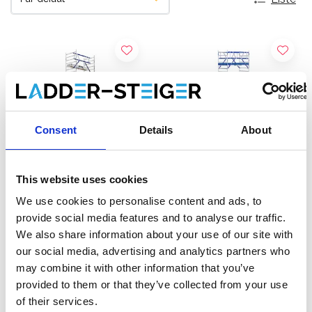
Consent
Details
About
This website uses cookies
We use cookies to personalise content and ads, to
Échafaudage roulant ASC
Échafaudage roulant ASC
provide social media features and to analyse our traffic.
AGS Pro single 135 x 250 x
AGS Pro double 135 x 250
We also share information about your use of our site with
11,2 m hauteur travail
x 11,2 m hauteur travail
our social media, advertising and analytics partners who
€4.319,00
€5.059,00
€5.357,62
€6.277,75
HT
HT
may combine it with other information that you’ve
provided to them or that they’ve collected from your use
Afficher le produit
Afficher le produit
of their services.