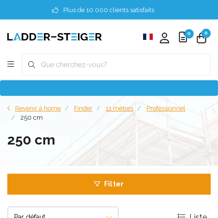
Plus de 10 000 clients satisfaits
0
0
Revenir à home
Finder
11 mètres
Professionnel
250 cm
250 cm
Filter
Liste