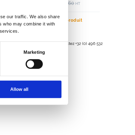
€4.579,00
€5.678,60
HT
se our traffic. We also share
Afficher le produit
ers who may combine it with
 services.
s et en
Besoin d'aide? Contactez +32 (0) 496 532
330
Marketing
Allow all