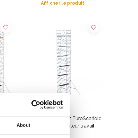
Afficher le produit
5 x
Échafaudage roulant EuroScaffold
About
able
Original 135x250 hauteur travail
14,2 m