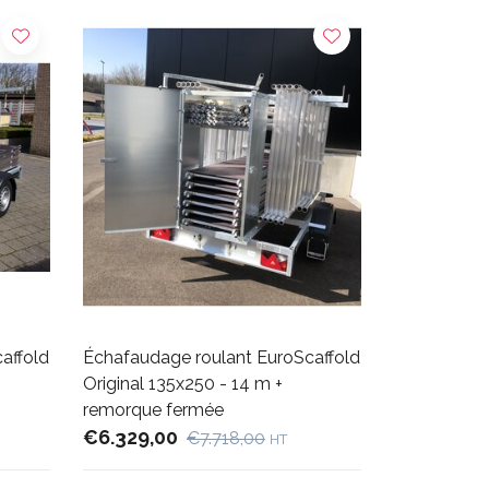
affold
Échafaudage roulant EuroScaffold
Original 135x250 - 14 m +
remorque fermée
€6.329,00
€7.718,00
HT