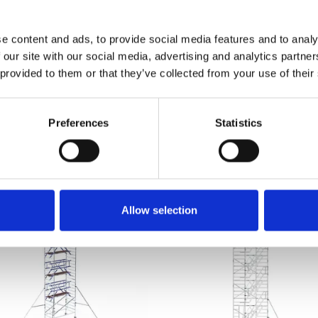
29,00
€6.729,00
€6.899,00
€7.199,00
HT
HT
e content and ads, to provide social media features and to analy
Afficher le produit
Afficher le produit
 our site with our social media, advertising and analytics partn
 provided to them or that they’ve collected from your use of their
Plus de 10 000 clients satisfaits
Livraison gratuite aux Pays-Ba
Belgique
Preferences
Statistics
Allow selection