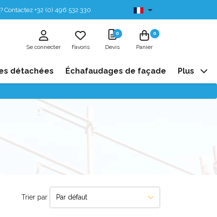
? Contactez +32 (0) 496 532 330
Disponibles de stock
0
0
Se connecter
Favoris
Devis
Panier
es détachées
Échafaudages de façade
Plus
Trier par