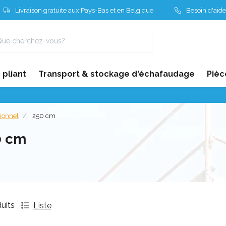
Livraison gratuite aux Pays-Bas et en Belgique
Besoin d'aide
pliant
Transport & stockage d'échafaudage
Pièc
sionnel
250 cm
0 cm
uits
Liste