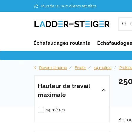
Plus de 10 000 clients satisfaits
Échafaudages roulants
Échafaudages 
Revenir à home
Finder
14 mètres
Profes
25
Hauteur de travail
maximale
14 mètres
8 prod