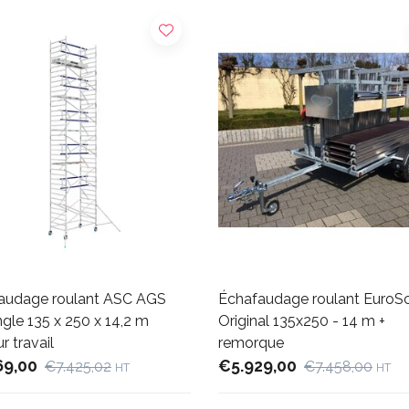
audage roulant ASC AGS
Échafaudage roulant EuroSc
ngle 135 x 250 x 14,2 m
Original 135x250 - 14 m +
r travail
remorque
69,00
€5.929,00
€7.425,02
€7.458,00
HT
HT