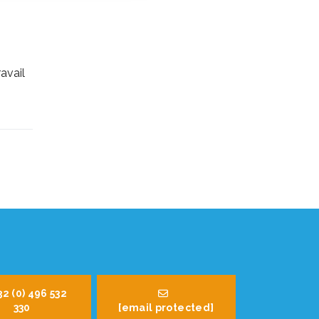
avail
32 (0) 496 532
330
[email protected]