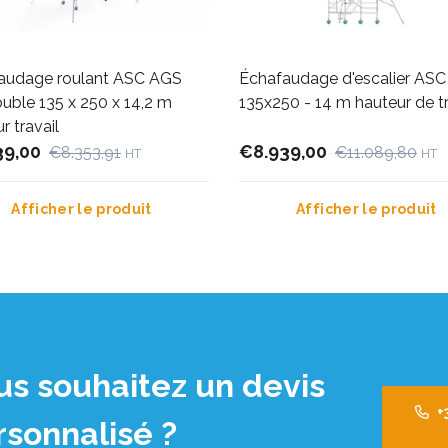
audage roulant ASC AGS
Échafaudage d'escalier ASC
uble 135 x 250 x 14,2 m
135x250 - 14 m hauteur de tr
r travail
39,00
€8.939,00
€8.353,91
€11.089,80
HT
HT
Afficher le produit
Afficher le produit
us souhaitez un devis
+
rsonnalisé ?