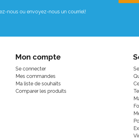
ez-nous ou envoyez-nous un courriel!
Mon compte
S
Se connecter
Se
Mes commandes
Q
Ma liste de souhaits
Ce
Comparer les produits
Te
M
Fo
Mé
Po
Ex
Vi