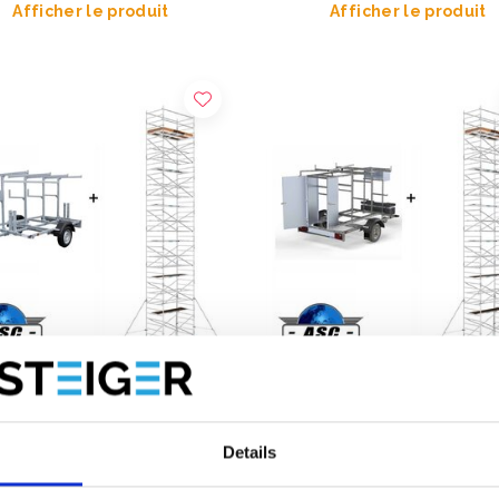
Afficher le produit
Afficher le produit
audage roulant ASC 1,35 x
Échafaudage roulant ASC 13
Details
HT 14 m + remorque
250 - 14 m + remorque ferm