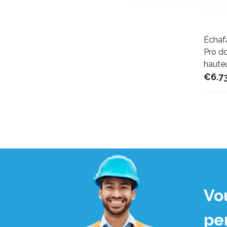
Échaf
Pro do
hauteu
€6.7
Vo
pe