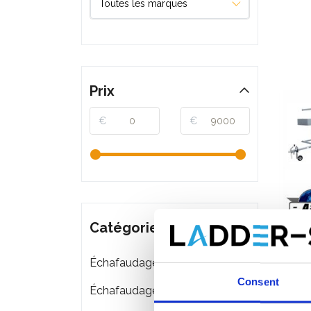
Prix
€
€
Catégories
Échafaudages roulants
Échaf
Consent
2,50 
Échafaudages pliant