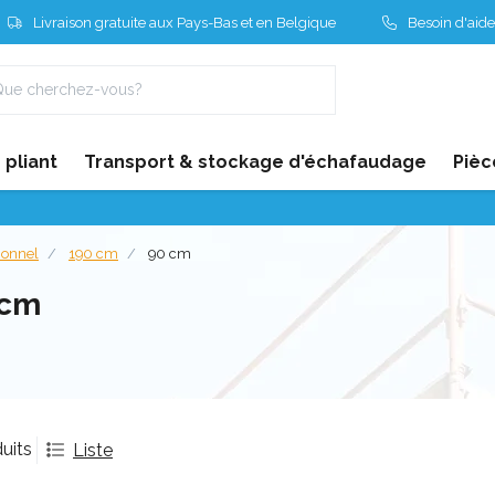
Livraison gratuite aux Pays-Bas et en Belgique
Besoin d'aide
pliant
Transport & stockage d'échafaudage
Pièc
ionnel
190 cm
90 cm
 cm
uits
Liste