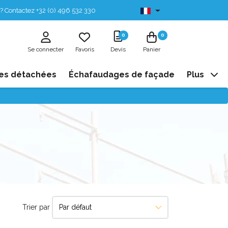
? Contactez +32 (0) 496 532 330
Disponibles de stock
0
0
Se connecter
Favoris
Devis
Panier
es détachées
Échafaudages de façade
Plus
Trier par