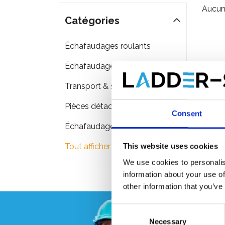
Aucun 
Catégories
Échafaudages roulants
Échafaudages pliant
Transport & stockage d'échafaudage
Pièces détachées
Consent
Échafaudages de façade
Tout afficher
This website uses cookies
We use cookies to personalis
information about your use of
other information that you’ve
Consent
Necessary
Selection