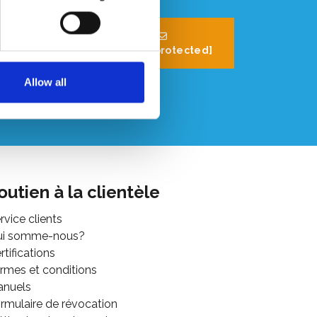
32 (0) 496 532
330
[email protected]
Allow all
outien à la clientèle
rvice clients
ui somme-nous?
rtifications
rmes et conditions
anuels
rmulaire de révocation