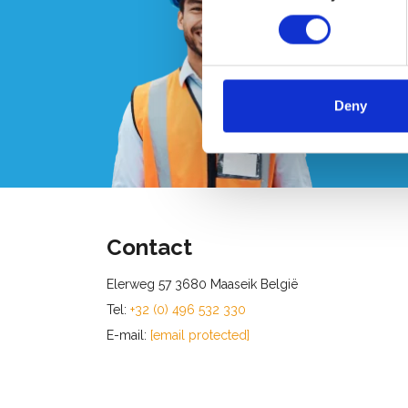
Vo
pe
Deny
Appel
Contact
Elerweg 57 3680 Maaseik België
Tel:
+32 (0) 496 532 330
E-mail:
[email protected]