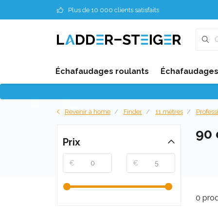
Plus de 10 000 clients satisfaits
Échafaudages roulants
Échafaudages 
Revenir à home
Finder
11 mètres
Profess
90
Prix
€
€
0 prod