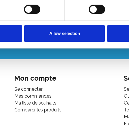
us souhaitez un devis
+
rsonnalisé ?
Allow selection
ez-nous ou envoyez-nous un courriel!
Mon compte
S
Se connecter
Se
Mes commandes
Q
Ma liste de souhaits
Ce
Comparer les produits
Te
M
Fo