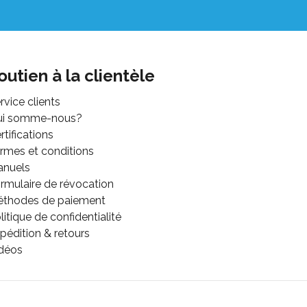
outien à la clientèle
rvice clients
ui somme-nous?
rtifications
rmes et conditions
anuels
rmulaire de révocation
thodes de paiement
litique de confidentialité
pédition & retours
déos