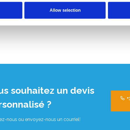
Allow selection
us souhaitez un devis
+
rsonnalisé ?
ez-nous ou envoyez-nous un courriel!