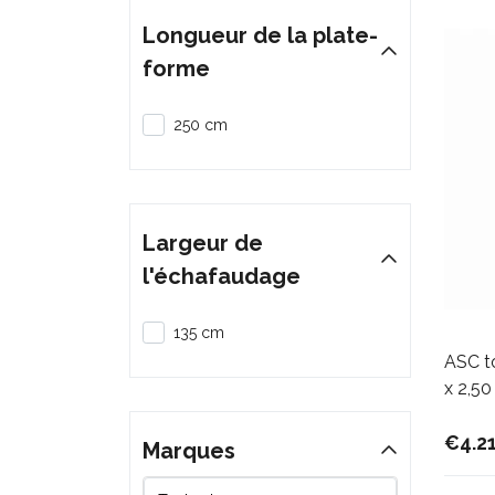
Longueur de la plate-
forme
250 cm
Largeur de
l'échafaudage
135 cm
ASC to
x 2,50
€4.2
Marques