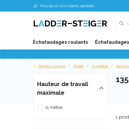
Plus de 10 000 clients satisfaits
Échafaudages roulants
Échafaudages 
Revenir à home
Finder
11 mètres
Semi-p
13
Hauteur de travail
maximale
11 mètres
1 prod