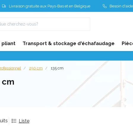
Livraison gratuite aux Pays-Bas et en Belgique
Besoin d'aide
pliant
Transport & stockage d'échafaudage
Pièc
rofessionnel
250 cm
135 cm
5 cm
uits
Liste