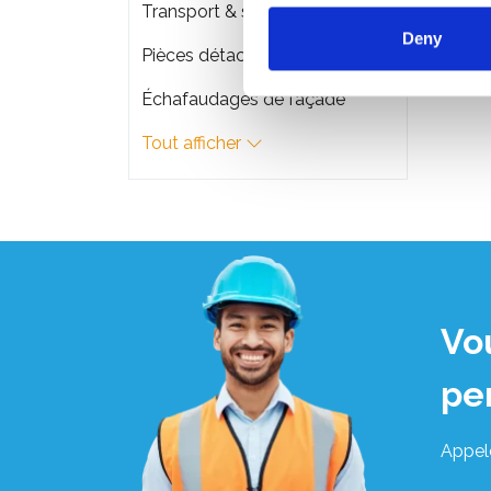
Transport & stockage d'échafaudage
Deny
Pièces détachées
Échafaudages de façade
Tout afficher
Vo
pe
Appel