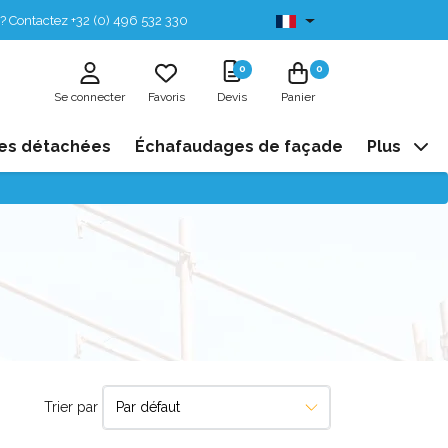
? Contactez +32 (0) 496 532 330
Disponibles de stock
0
0
Se connecter
Favoris
Devis
Panier
es détachées
Échafaudages de façade
Plus
Trier par