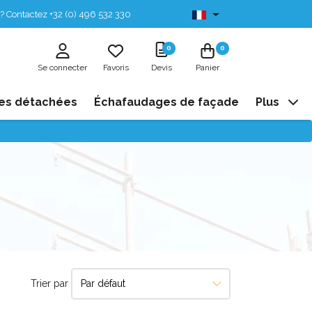
? Contactez +32 (0) 496 532 330
Disponibles de stock
0
0
Se connecter
Favoris
Devis
Panier
es détachées
Échafaudages de façade
Plus
Trier par