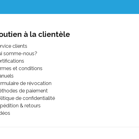
outien à la clientèle
rvice clients
ui somme-nous?
rtifications
rmes et conditions
anuels
rmulaire de révocation
thodes de paiement
litique de confidentialité
pédition & retours
déos