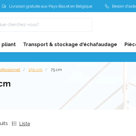
Livraison gratuite aux Pays-Bas et en Belgique
Besoin d'aide
pliant
Transport & stockage d'échafaudage
Pièc
ofessionnel
250 cm
75 cm
 cm
uits
Liste