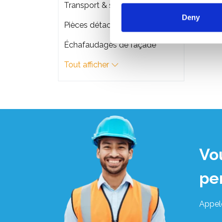
Transport & stockage d'échafaudage
Deny
Pièces détachées
Échafaudages de façade
Tout afficher
Vo
pe
Appel