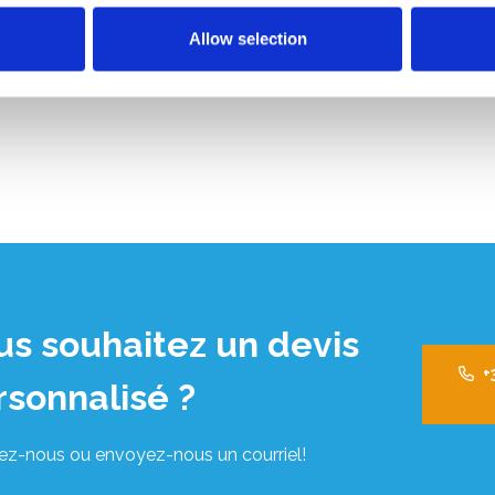
Allow selection
us souhaitez un devis
+
rsonnalisé ?
ez-nous ou envoyez-nous un courriel!