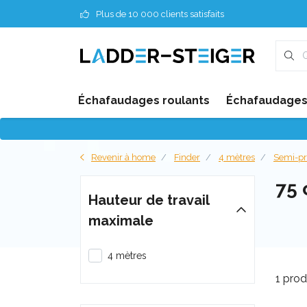
Plus de 10 000 clients satisfaits
Échafaudages roulants
Échafaudages 
Revenir à home
Finder
4 mètres
Semi-pr
75
Hauteur de travail
maximale
4 mètres
1 prod