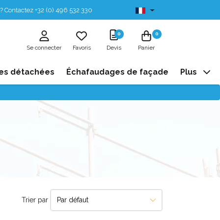
? Contactez +32 (0) 496 532 330
Disponibles de stock
0
0
Se connecter
Favoris
Devis
Panier
es détachées
Échafaudages de façade
Plus
Trier par