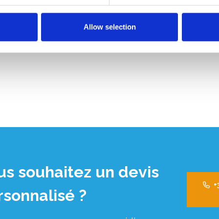
Allow selection
us souhaitez un devis
+
rsonnalisé ?