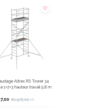
audage Altrex RS Tower 34
 1+2+3 hauteur travail 5,8 m
27,00
€1.975,00
HT