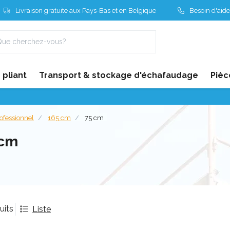
Livraison gratuite aux Pays-Bas et en Belgique
Besoin d'aide
pliant
Transport & stockage d'échafaudage
Pièc
ofessionnel
165 cm
75 cm
 cm
uits
Liste