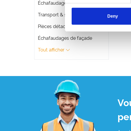
Échafaudages pliant
Transport & stockage d'échafaudage
Deny
Pièces détachées
Échafaudages de façade
Tout afficher
Vo
pe