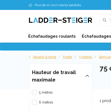
Plus de 10 000 clients satisfaits
Échafaudages roulants
Échafaudages 
Revenir à home
Finder
5 mètres
Semi-pr
75
Hauteur de travail
maximale
5 mètres
1 prod
6 mètres