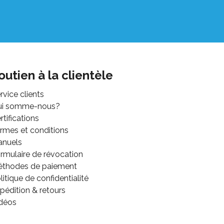
outien à la clientèle
rvice clients
ui somme-nous?
rtifications
rmes et conditions
anuels
rmulaire de révocation
thodes de paiement
litique de confidentialité
pédition & retours
déos