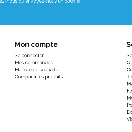
ez-nous ou envoyez-nous un courriel!
Mon compte
S
Se connecter
Se
Mes commandes
Q
Ma liste de souhaits
Ce
Comparer les produits
Te
M
Fo
Mé
Po
Ex
Vi