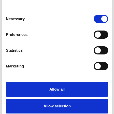
Consent
Necessary
Selection
Preferences
Statistics
Marketing
Échafaudage roulant ASC
Échafaudage d'escalier
AGS Pro double 135 x 190
ASC 135x190 - 6 m
x 6,2 m hauteur travail
hauteur de travail
Allow all
€3.019,00
€3.782,00
€3.736,60
€4.691,18
HT
HT
Afficher le produit
Afficher le produit
Allow selection