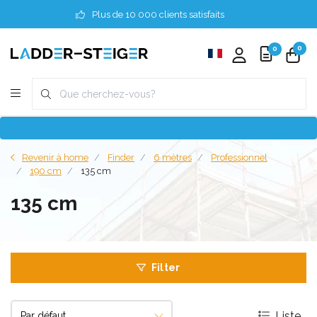
Plus de 10 000 clients satisfaits
0
0
Revenir à home
Finder
6 mètres
Professionnel
190 cm
135 cm
135 cm
Filter
Liste