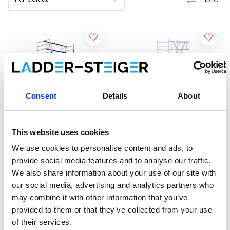
Consent
Details
About
This website uses cookies
We use cookies to personalise content and ads, to
Échafaudage roulant ASC
Échafaudage roulant
provide social media features and to analyse our traffic.
AGS Pro single 135 x 190 x
EuroScaffold Original
We also share information about your use of our site with
6,2 m hauteur travail
135x190 hauteur travail
our social media, advertising and analytics partners who
€2.409,00
6,2 m
€2.109,00
€2.978,73
€2.605,47
HT
HT
may combine it with other information that you’ve
provided to them or that they’ve collected from your use
Afficher le produit
Afficher le produit
of their services.